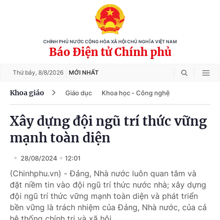
CHÍNH PHỦ NƯỚC CỘNG HÒA XÃ HỘI CHỦ NGHĨA VIỆT NAM
Báo Điện tử Chính phủ
Thứ bảy,
8/8/2026
MỚI NHẤT
Khoa giáo
Giáo dục
Khoa học - Công nghệ
Xây dựng đội ngũ trí thức vững
mạnh toàn diện
28/08/2024
12:01
(Chinhphu.vn) - Đảng, Nhà nước luôn quan tâm và
đặt niềm tin vào đội ngũ trí thức nước nhà; xây dựng
đội ngũ trí thức vững mạnh toàn diện và phát triển
bền vững là trách nhiệm của Đảng, Nhà nước, của cả
hệ thống chính trị và xã hội.