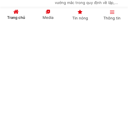
vướng mắc trong quy định về lập,...
Trang chủ
Media
Tin nóng
Thông tin
Không gian phát triển Việt Nam trong kỷ
Cổng TTĐT Chính phủ
English
中文
nguyên mới
(Chinhphu.vn) - Việc phát triển các
không gian số, dữ liệu, đổi mới sáng
tạo và các công nghệ chiến lược
được xác định là một trong những...
Chuyên mục
CHÍNH TRỊ
KINH TẾ
Xây dựng cơ sở dữ liệu cho hệ sinh thái khởi
nghiệp sáng tạo: Nền tảng kinh tế dữ liệu
VĂN HÓA
XÃ HỘI
(Chinhphu.vn) - Từ yêu cầu xây dựng
KHOA GIÁO
QUỐC TẾ
hệ thống dữ liệu "đúng, đủ, sạch,
sống" cho hệ sinh thái khởi nghiệp
GÓP Ý HIẾN KẾ
sáng tạo, các chuyên gia đề xuất...