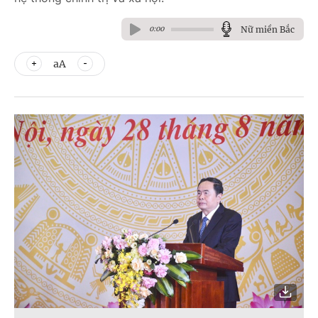
Nữ miền Bắc
0:00
aA