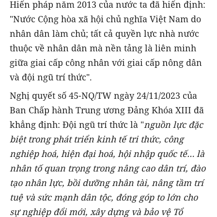
Hiến pháp năm 2013 của nước ta đã hiến định:
"Nước Cộng hòa xã hội chủ nghĩa Việt Nam do
nhân dân làm chủ; tất cả quyền lực nhà nước
thuộc về nhân dân mà nền tảng là liên minh
giữa giai cấp công nhân với giai cấp nông dân
và đội ngũ trí thức".
Nghị quyết số 45-NQ/TW ngày 24/11/2023 của
Ban Chấp hành Trung ương Đảng Khóa XIII đã
khẳng định: Đội ngũ trí thức là "
nguồn lực đặc
biệt trong phát triển kinh tế tri thức, công
nghiệp hoá, hiện đại hoá, hội nhập quốc tế… là
nhân tố quan trọng trong nâng cao dân trí, đào
tạo nhân lực, bồi dưỡng nhân tài, nâng tầm trí
tuệ và sức mạnh dân tộc, đóng góp to lớn cho
sự nghiệp đổi mới, xây dựng và bảo vệ Tổ