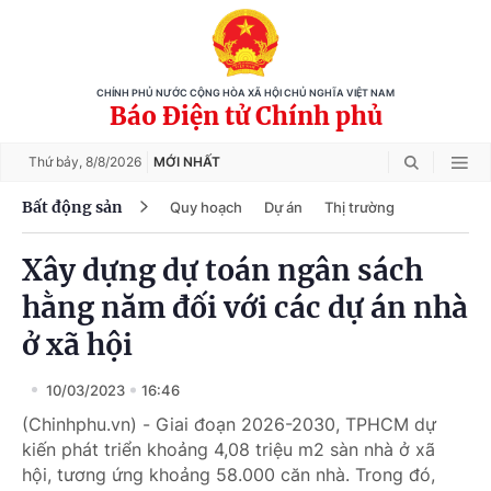
CHÍNH PHỦ NƯỚC CỘNG HÒA XÃ HỘI CHỦ NGHĨA VIỆT NAM
Báo Điện tử Chính phủ
Thứ bảy,
8/8/2026
MỚI NHẤT
Bất động sản
Quy hoạch
Dự án
Thị trường
Xây dựng dự toán ngân sách
hằng năm đối với các dự án nhà
ở xã hội
10/03/2023
16:46
(Chinhphu.vn) - Giai đoạn 2026-2030, TPHCM dự
kiến phát triển khoảng 4,08 triệu m2 sàn nhà ở xã
hội, tương ứng khoảng 58.000 căn nhà. Trong đó,