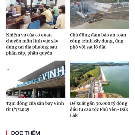
Nhiệm vụ của cơ quan
Chủ động đảm bảo an toàn
chuyên môn lĩnh vực xây
công trình xây dựng, ứng
dựng tại địa phương sau
phó với sạt lở đất
phân cấp, phân quyền
Tạm đóng cửa sân bay Vinh
Đề xuất gần 30.000 tỷ đồng
từ 1/7/2025
đầu tư cao tốc Phú Yên-Đắk
Lắk
ĐỌC THÊM