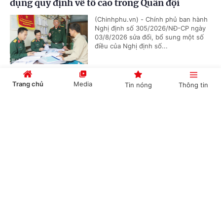
dụng quy định về tố cáo trong Quân đội
(Chinhphu.vn) - Chính phủ ban hành
Nghị định số 305/2026/NĐ-CP ngày
03/8/2026 sửa đổi, bổ sung một số
điều của Nghị định số...
Trang chủ
Media
Tin nóng
Thông tin
Chức năng, nhiệm vụ, cơ cấu tổ chức mới của
Bộ Ngoại giao
Cổng TTĐT Chính phủ
English
中文
(Chinhphu.vn) - Chính phủ ban hành
Nghị định số 306/2026/NĐ-CP quy
định chức năng, nhiệm vụ, quyền hạn
và cơ cấu tổ chức của Bộ Ngoại giao.
Chuyên mục
Bổ nhiệm 2 Thứ trưởng Bộ Ngoại giao
CHÍNH TRỊ
KINH TẾ
(Chinhphu.vn) - Thủ tướng Chính phủ