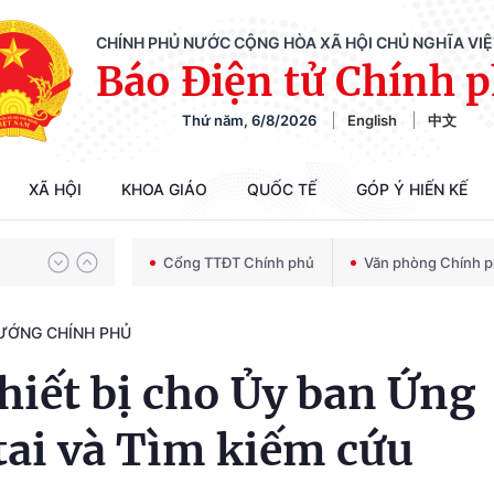
CHÍNH PHỦ NƯỚC CỘNG HÒA XÃ HỘI CHỦ NGHĨA VI
Báo Điện tử Chính 
Chiến dịch 500 ngày đêm tìm kiếm, quy tập và xác định danh tính hài cốt liệt sĩ
Thứ năm, 6/8/2026
English
中文
Bảo vệ nền tảng tư tưởng của Đảng trong kỷ nguyên phát triển mới
XÃ HỘI
KHOA GIÁO
QUỐC TẾ
GÓP Ý HIẾN KẾ
Cổng TTĐT Chính phủ
Văn phòng Chính 
Chiến dịch 500 ngày đêm tìm kiếm, quy tập và xác định danh tính hài cốt liệt sĩ
TƯỚNG CHÍNH PHỦ
thiết bị cho Ủy ban Ứng
 tai và Tìm kiếm cứu