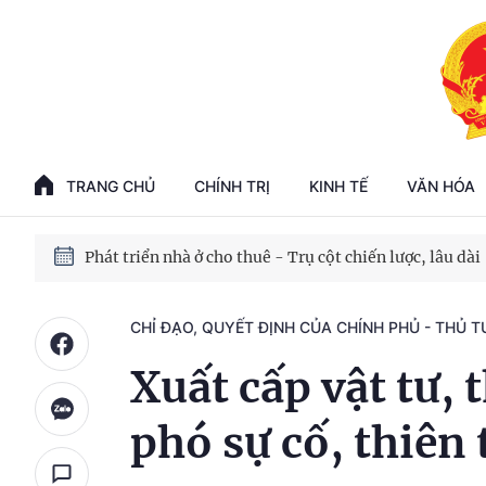
Phát triển kinh tế nhà nước trong kỷ nguyên mới
100 ngày xử lý các điểm nghẽn về chuyển đổi số
TRANG CHỦ
CHÍNH TRỊ
KINH TẾ
VĂN HÓA
Phát triển nhà ở cho thuê - Trụ cột chiến lược, lâu dài
Phát triển kinh tế nhà nước trong kỷ nguyên mới
CHỈ ĐẠO, QUYẾT ĐỊNH CỦA CHÍNH PHỦ - THỦ 
Xuất cấp vật tư, 
phó sự cố, thiên