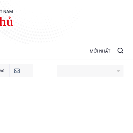
ỆT NAM
phủ
MỚI NHẤT
phủ
An Giang
Bắc Ninh
Cao Bằng