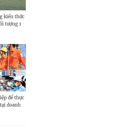
g kiến thức
ối tượng 1
iệp để thực
 tại doanh