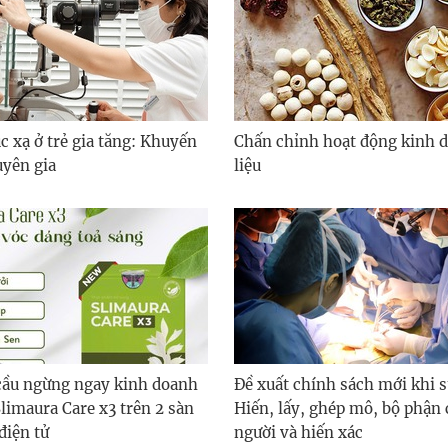
úc xạ ở trẻ gia tăng: Khuyến
Chấn chỉnh hoạt động kinh 
uyên gia
liệu
 cầu ngừng ngay kinh doanh
Đề xuất chính sách mới khi s
limaura Care x3 trên 2 sàn
Hiến, lấy, ghép mô, bộ phận 
điện tử
người và hiến xác