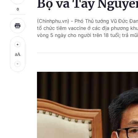
Bộ và Tây Nguyê
0
(Chinhphu.vn) - Phó Thủ tướng Vũ Đức Đam
tổ chức tiêm vaccine ở các địa phương kh
vòng 5 ngày cho người trên 18 tuổi; trả mũi
aA