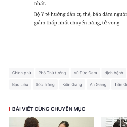
nhất.
Bộ Y tế hướng dẫn cụ thể, bảo đảm nguồn
giảm thấp nhất chuyển nặng, tử vong.
Chính phủ
Phó Thủ tướng
Vũ Đức Đam
dịch bệnh
Bạc Liêu
Sóc Trăng
Kiên Giang
An Giang
Tiền G
BÀI VIẾT CÙNG CHUYÊN MỤC