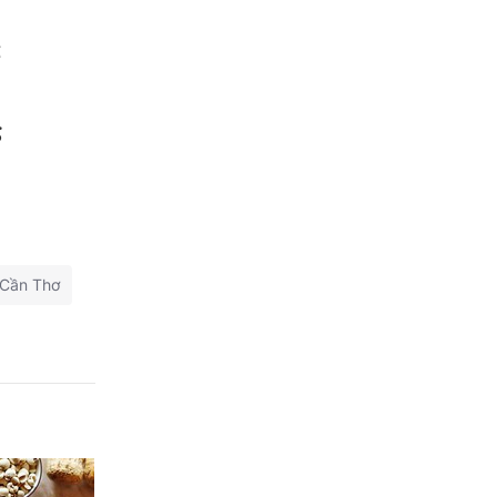
ể
g
Cần Thơ