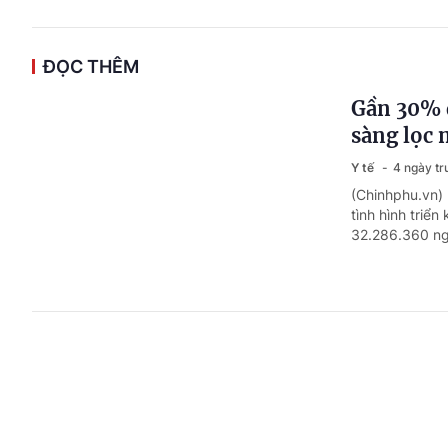
ĐỌC THÊM
Gần 30% 
sàng lọc 
Y tế
4 ngày tr
(Chinhphu.vn) 
tình hình triể
32.286.360 ng
Nhiều tiế
2026
Y tế
4 ngày tr
(Chinhphu.vn) 