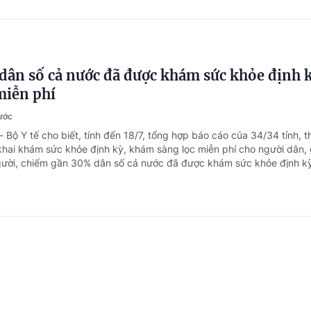
dân số cả nước đã được khám sức khỏe định 
miễn phí
ước
- Bộ Y tế cho biết, tính đến 18/7, tổng hợp báo cáo của 34/34 tỉnh, 
n khai khám sức khỏe định kỳ, khám sàng lọc miễn phí cho người dân,
ười, chiếm gần 30% dân số cả nước đã được khám sức khỏe định k
n bộ mới trong chẩn đoán, điều trị tiêu hóa -
ước
- Ứng dụng trí tuệ nhân tạo (AI) trong nội soi, kỹ thuật cắt u dưới n