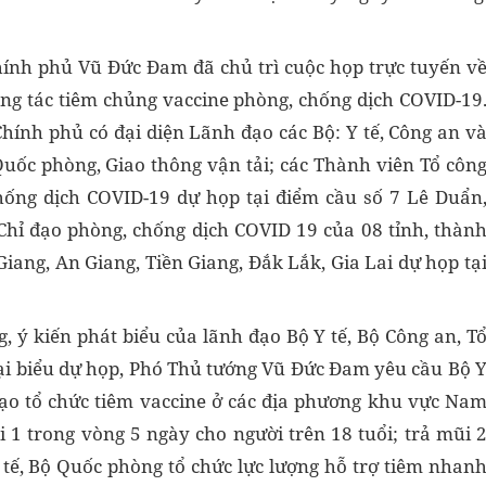
hính phủ Vũ Đức Đam đã chủ trì cuộc họp trực tuyến v
ông tác tiêm chủng vaccine phòng, chống dịch COVID-19
hính phủ có đại diện Lãnh đạo các Bộ: Y tế, Công an v
Quốc phòng, Giao thông vận tải; các Thành viên Tổ côn
chống dịch COVID-19 dự họp tại điểm cầu số 7 Lê Duẩn
Chỉ đạo phòng, chống dịch COVID 19 của 08 tỉnh, thàn
Giang, An Giang, Tiền Giang, Đắk Lắk, Gia Lai dự họp tạ
, ý kiến phát biểu của lãnh đạo Bộ Y tế, Bộ Công an, T
đại biểu dự họp, Phó Thủ tướng Vũ Đức Đam yêu cầu Bộ 
đạo tổ chức tiêm vaccine ở các địa phương khu vực Na
1 trong vòng 5 ngày cho người trên 18 tuổi; trả mũi 
Y tế, Bộ Quốc phòng tổ chức lực lượng hỗ trợ tiêm nhan