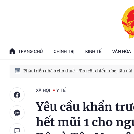
Phát triển kinh tế nhà nước trong kỷ nguyên mới
100 ngày xử lý các điểm nghẽn về chuyển đổi số
TRANG CHỦ
CHÍNH TRỊ
KINH TẾ
VĂN HÓA
Phát triển nhà ở cho thuê - Trụ cột chiến lược, lâu dài
Phát triển kinh tế nhà nước trong kỷ nguyên mới
XÃ HỘI
Y TẾ
Yêu cầu khẩn tr
hết mũi 1 cho ng