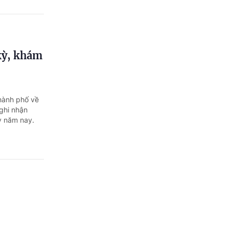
kỳ, khám
thành phố về
 ghi nhận
ỳ năm nay.
 gan mật
iêm mạc qua