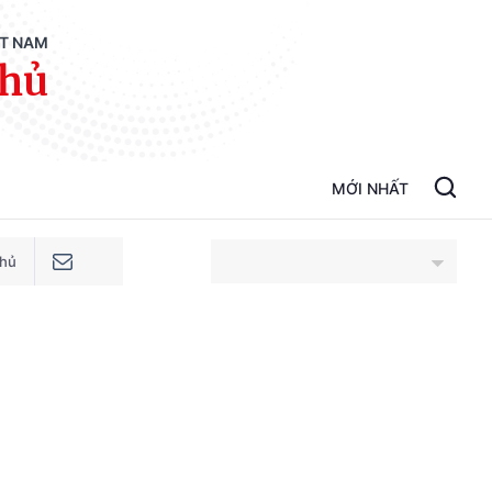
ỆT NAM
phủ
MỚI NHẤT
phủ
An Giang
Bắc Ninh
Cao Bằng