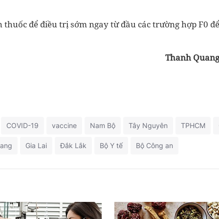
 thuốc để điều trị sớm ngay từ đầu các trường hợp F0 đ
Thanh Quan
COVID-19
vaccine
Nam Bộ
Tây Nguyên
TPHCM
iang
Gia Lai
Đắk Lắk
Bộ Y tế
Bộ Công an