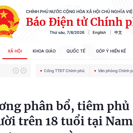
CHÍNH PHỦ NƯỚC CỘNG HÒA XÃ HỘI CHỦ NGHĨA VI
Báo Điện tử Chính 
Thứ sáu, 7/8/2026
English
中文
Chiến dịch 500 ngày đêm tìm kiếm, quy tập và xác định danh tính hài cốt liệt sĩ
XÃ HỘI
KHOA GIÁO
QUỐC TẾ
GÓP Ý HIẾN KẾ
Bảo vệ nền tảng tư tưởng của Đảng trong kỷ nguyên phát triển mới
Cổng TTĐT Chính phủ
Văn phòng Chính 
Chiến dịch 500 ngày đêm tìm kiếm, quy tập và xác định danh tính hài cốt liệt sĩ
ương phân bổ, tiêm phủ
ười trên 18 tuổi tại Nam