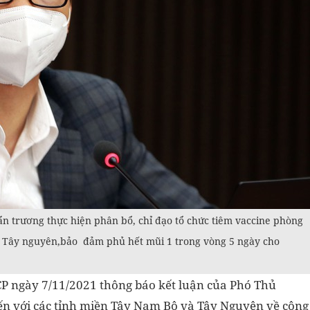
n trương thực hiện phân bổ, chỉ đạo tổ chức tiêm vaccine phòng
 Tây nguyên,bảo đảm phủ hết mũi 1 trong vòng 5 ngày cho
CP ngày 7/11/2021 thông báo kết luận của Phó Thủ
yến với các tỉnh miền Tây Nam Bộ và Tây Nguyên về công