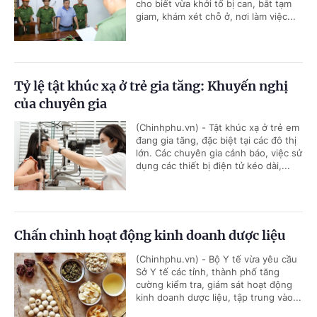
cho biết vừa khởi tố bị can, bắt tạm
giam, khám xét chỗ ở, nơi làm việc...
Tỷ lệ tật khúc xạ ở trẻ gia tăng: Khuyến nghị
của chuyên gia
(Chinhphu.vn) - Tật khúc xạ ở trẻ em
đang gia tăng, đặc biệt tại các đô thị
lớn. Các chuyên gia cảnh báo, việc sử
dụng các thiết bị điện tử kéo dài,...
Chấn chỉnh hoạt động kinh doanh dược liệu
(Chinhphu.vn) - Bộ Y tế vừa yêu cầu
Sở Y tế các tỉnh, thành phố tăng
cường kiểm tra, giám sát hoạt động
kinh doanh dược liệu, tập trung vào...