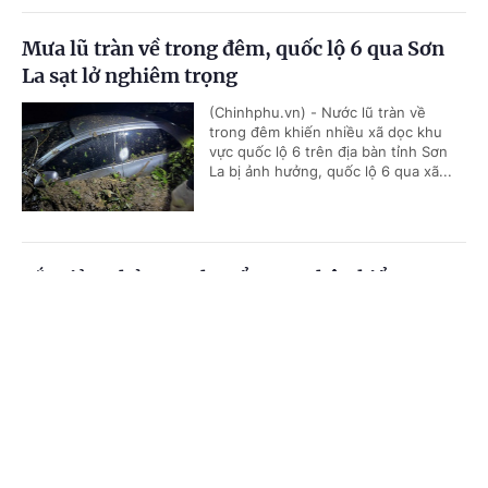
Mưa lũ tràn về trong đêm, quốc lộ 6 qua Sơn
La sạt lở nghiêm trọng
(Chinhphu.vn) - Nước lũ tràn về
trong đêm khiến nhiều xã dọc khu
vực quốc lộ 6 trên địa bàn tỉnh Sơn
La bị ảnh hưởng, quốc lộ 6 qua xã...
Cắt giảm thủ tục, chuyển sang hậu kiểm trong
lĩnh vực bưu chính, đo lường
Cổng TTĐT Chính phủ
English
中文
(Chinhphu.vn) - Hai dự án luật mang
tính then chốt, tác động sâu rộng
Trang chủ
Media
Tin nóng
Thông tin
đến đời sống xã hội và hoạt động sản
xuất kinh doanh của cộng đồng...
Chuyên mục