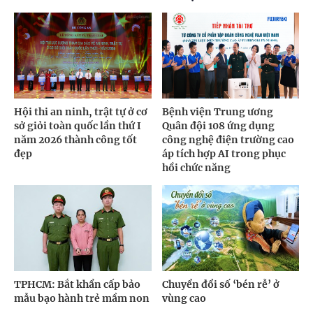
Hội thi an ninh, trật tự ở cơ
Bệnh viện Trung ương
sở giỏi toàn quốc lần thứ I
Quân đội 108 ứng dụng
năm 2026 thành công tốt
công nghệ điện trường cao
đẹp
áp tích hợp AI trong phục
hồi chức năng
TPHCM: Bắt khẩn cấp bảo
Chuyển đổi số ‘bén rễ’ ở
mẫu bạo hành trẻ mầm non
vùng cao