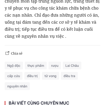
chuyên môn tập trung nguồn lực, trang thiết bị
y tế phục vụ cho công tác khám chữa bệnh cho
các nạn nhân. Chỉ đạo đưa những người có ăn,
uống tại đám tang đến các cơ sở y tế khám và
điều trị; tiếp tục điều tra để có kết luận cuối
cùng về nguyên nhân vụ việc .
Chia sẻ
Ngộ độc
thực phẩm
rượu
Lai Châu
cấp cứu
điều trị
tử vong
điều tra
nguyên nhân
BÀI VIẾT CÙNG CHUYÊN MỤC