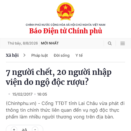
CHÍNH PHỦ NƯỚC CỘNG HÒA XÃ HỘI CHỦ NGHĨA VIỆT NAM
Báo Điện tử Chính phủ
Thứ bảy,
8/8/2026
MỚI NHẤT
Xã hội
Pháp luật
Đời sống
Y tế
7 người chết, 20 người nhập
viện do ngộ độc rượu?
15/02/2017
16:05
(Chinhphu.vn) - Cổng TTĐT tỉnh Lai Châu vừa phát đi
thông tin chính thức liên quan đến vụ ngộ độc thực
phẩm làm nhiều người thương vong trên địa bàn.
aA