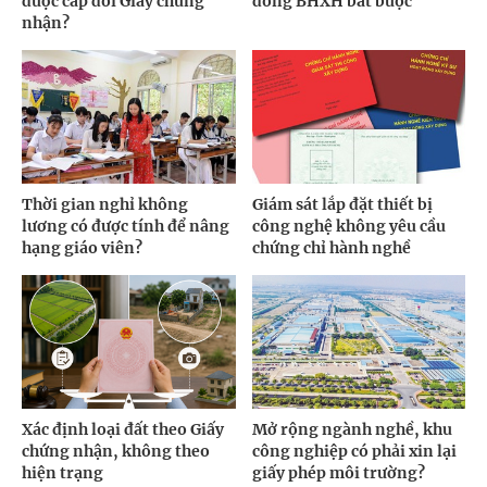
được cấp đổi Giấy chứng
đóng BHXH bắt buộc
nhận?
Thời gian nghỉ không
Giám sát lắp đặt thiết bị
lương có được tính để nâng
công nghệ không yêu cầu
hạng giáo viên?
chứng chỉ hành nghề
Xác định loại đất theo Giấy
Mở rộng ngành nghề, khu
chứng nhận, không theo
công nghiệp có phải xin lại
hiện trạng
giấy phép môi trường?