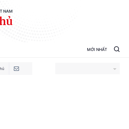
ỆT NAM
phủ
MỚI NHẤT
phủ
An Giang
i
Bắc Ninh
Cao Bằng