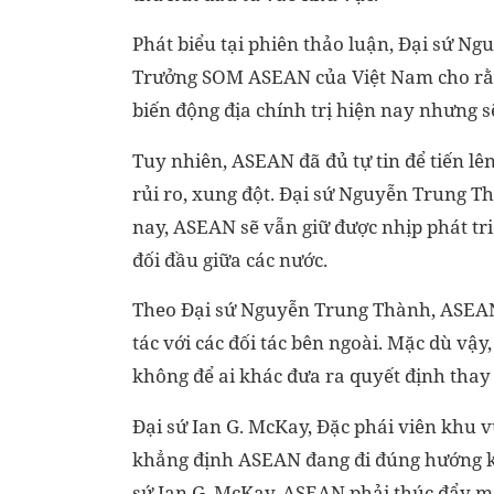
Phát biểu tại phiên thảo luận, Đại sứ N
Trưởng SOM ASEAN của Việt Nam cho rằng
biến động địa chính trị hiện nay nhưng s
Tuy nhiên, ASEAN đã đủ tự tin để tiến lê
rủi ro, xung đột. Đại sứ Nguyễn Trung T
nay, ASEAN sẽ vẫn giữ được nhịp phát triể
đối đầu giữa các nước.
Theo Đại sứ Nguyễn Trung Thành, ASEAN c
tác với các đối tác bên ngoài. Mặc dù vậy
không để ai khác đưa ra quyết định thay 
Đại sứ Ian G. McKay, Đặc phái viên khu 
khẳng định ASEAN đang đi đúng hướng kh
sứ Ian G. McKay, ASEAN phải thúc đẩy 