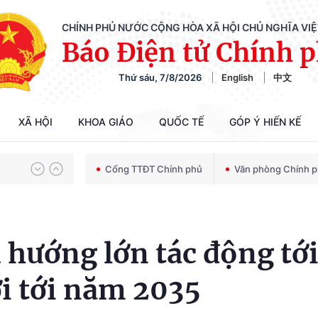
CHÍNH PHỦ NƯỚC CỘNG HÒA XÃ HỘI CHỦ NGHĨA VI
Báo Điện tử Chính 
Thứ sáu, 7/8/2026
English
中文
Chiến dịch 500 ngày đêm tìm kiếm, quy tập và xác định danh tính hài cốt liệt sĩ
XÃ HỘI
KHOA GIÁO
QUỐC TẾ
GÓP Ý HIẾN KẾ
Bảo vệ nền tảng tư tưởng của Đảng trong kỷ nguyên phát triển mới
Cổng TTĐT Chính phủ
Văn phòng Chính 
Chiến dịch 500 ngày đêm tìm kiếm, quy tập và xác định danh tính hài cốt liệt sĩ
 hướng lớn tác động tớ
i tới năm 2035