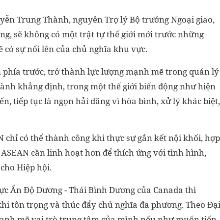
guyễn Trung Thành, nguyên Trợ lý Bộ trưởng Ngoại giao,
, sẽ không có một trật tự thế giới mới trước những
ẽ có sự nổi lên của chủ nghĩa khu vực.
n phía trước, trở thành lực lượng mạnh mẽ trong quản lý
hành khẳng định, trong một thế giới biến động như hiện
n, tiếp tục là ngọn hải đăng vì hòa bình, xử lý khác biệt,
hỉ có thể thành công khi thực sự gắn kết nội khối, hợp
, ASEAN cần linh hoạt hơn để thích ứng với tình hình,
cho Hiệp hội.
vực Ấn Độ Dương - Thái Bình Dương của Canada thì
i tôn trọng và thúc đẩy chủ nghĩa đa phương. Theo Đạ
mạnh mẽ vai trò trung tâm của mình nếu như muốn tiến