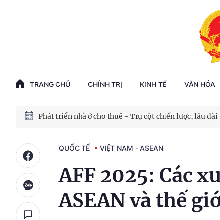
Phát triển kinh tế nhà nước trong kỷ nguyên mới
100 ngày xử lý các điểm nghẽn về chuyển đổi số
TRANG CHỦ
CHÍNH TRỊ
KINH TẾ
VĂN HÓA
Phát triển nhà ở cho thuê - Trụ cột chiến lược, lâu dài
Phát triển kinh tế nhà nước trong kỷ nguyên mới
QUỐC TẾ
VIỆT NAM - ASEAN
AFF 2025: Các xu
ASEAN và thế giớ