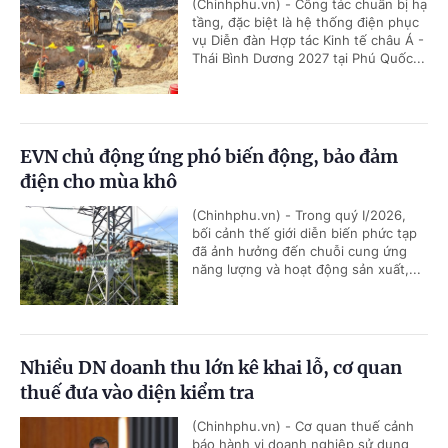
(Chinhphu.vn) - Công tác chuẩn bị hạ
tầng, đặc biệt là hệ thống điện phục
vụ Diễn đàn Hợp tác Kinh tế châu Á -
Thái Bình Dương 2027 tại Phú Quốc...
EVN chủ động ứng phó biến động, bảo đảm
điện cho mùa khô
(Chinhphu.vn) - Trong quý I/2026,
bối cảnh thế giới diễn biến phức tạp
đã ảnh hưởng đến chuỗi cung ứng
năng lượng và hoạt động sản xuất,...
Nhiều DN doanh thu lớn kê khai lỗ, cơ quan
thuế đưa vào diện kiểm tra
(Chinhphu.vn) - Cơ quan thuế cảnh
báo hành vi doanh nghiệp sử dụng