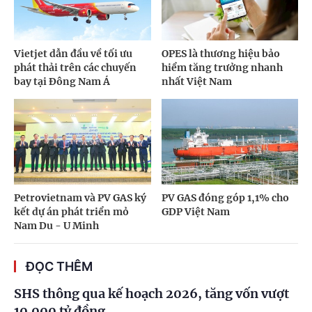
Vietjet dẫn đầu về tối ưu
OPES là thương hiệu bảo
phát thải trên các chuyến
hiểm tăng trưởng nhanh
bay tại Đông Nam Á
nhất Việt Nam
Petrovietnam và PV GAS ký
PV GAS đóng góp 1,1% cho
kết dự án phát triển mỏ
GDP Việt Nam
Nam Du - U Minh
ĐỌC THÊM
SHS thông qua kế hoạch 2026, tăng vốn vượt
10.000 tỷ đồng