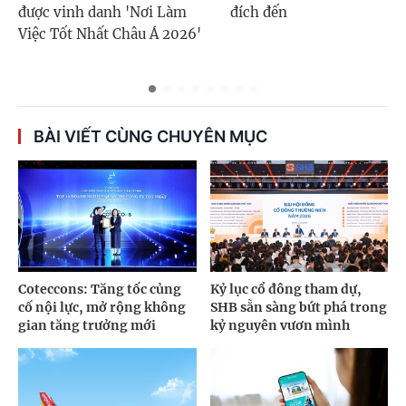
được vinh danh 'Nơi Làm
đích đến
Việc Tốt Nhất Châu Á 2026'
BÀI VIẾT CÙNG CHUYÊN MỤC
Coteccons: Tăng tốc củng
Kỷ lục cổ đông tham dự,
cố nội lực, mở rộng không
SHB sẵn sàng bứt phá trong
gian tăng trưởng mới
kỷ nguyên vươn mình