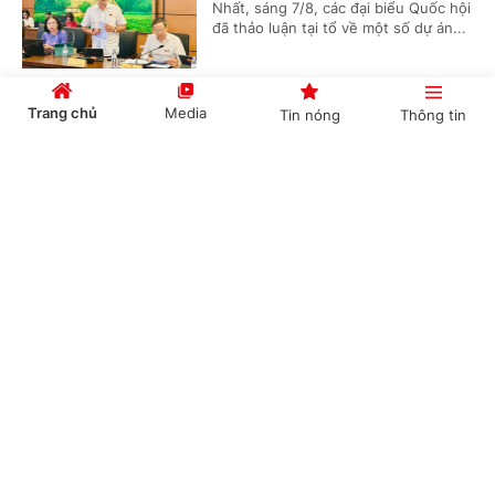
Nhất, sáng 7/8, các đại biểu Quốc hội
đã thảo luận tại tổ về một số dự án...
Trang chủ
Media
Tin nóng
Thông tin
Dự án Luật Phát triển đô thị mang ý nghĩa
chiến lược và mang tính đột phá về thể chế
Cổng TTĐT Chính phủ
English
中文
(Chinhphu.vn) - Sáng ngày 7/8, tiếp
tục chương trình thảo luận tại tổ
trong khuôn khổ Kỳ họp không
thường lệ lần thứ nhất, Quốc hội...
Chuyên mục
Sức ép tiến độ và yêu cầu chất lượng cho Nghị
CHÍNH TRỊ
KINH TẾ
định hướng dẫn Luật Tín ngưỡng, tôn giáo
VĂN HÓA
XÃ HỘI
(Chinhphu.vn) - “Xây dựng luật đã
phức tạp, làm Nghị định hướng dẫn
KHOA GIÁO
QUỐC TẾ
thi hành còn đòi hỏi cao hơn. Luật chỉ
mang tính chất khung, còn Nghị...