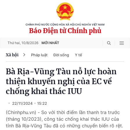
CHÍNH PHỦ NƯỚC CỘNG HÒA XÃ HỘI CHỦ NGHĨA VIỆT NAM
Báo Điện tử Chính phủ
Thứ hai,
10/8/2026
MỚI NHẤT
Xã hội
Pháp luật
Đời sống
Y tế
Bà Rịa-Vũng Tàu nỗ lực hoàn
thiện khuyến nghị của EC về
chống khai thác IUU
22/11/2024
15:22
(Chinhphu.vn) - So với thời điểm lần thanh tra trước
(tháng 10/2023), công tác chống khai thác IUU của
tỉnh Bà Rịa-Vũng Tàu đã có những chuyển biến rõ rệt.