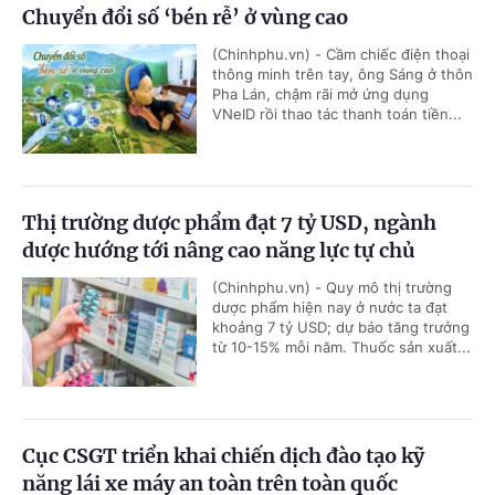
Chuyển đổi số ‘bén rễ’ ở vùng cao
(Chinhphu.vn) - Cầm chiếc điện thoại
thông minh trên tay, ông Sáng ở thôn
Pha Lán, chậm rãi mở ứng dụng
VNeID rồi thao tác thanh toán tiền...
Thị trường dược phẩm đạt 7 tỷ USD, ngành
dược hướng tới nâng cao năng lực tự chủ
(Chinhphu.vn) - Quy mô thị trường
dược phẩm hiện nay ở nước ta đạt
khoảng 7 tỷ USD; dự báo tăng trưởng
từ 10-15% mỗi năm. Thuốc sản xuất...
Cục CSGT triển khai chiến dịch đào tạo kỹ
năng lái xe máy an toàn trên toàn quốc