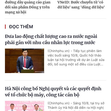
đường dây quảng cáo gian
VNeID: Bước chuyển từ 'có
dối sản phẩm Đông y trên
dữ liệu' sang 'dùng dữ liệu'
mạng xã hội
ĐỌC THÊM
Đưa lao động chất lượng cao ra nước ngoài
phải gắn với nhu cầu nhân lực trong nước
(Chinhphu.vn) - Tiếp tục phiên làm
việc buổi sáng 10/8, Quốc hội thảo
luận tại hội trường về dự án Luật sửa
đổi, bổ sung một số điều của Luật...
Hà Nội công bố Nghị quyết và các quyết định
về tổ chức bộ máy, công tác cán bộ
(Chinhphu.vn) - Sáng 10/8, tại trụ sở
Thành ủy Hà Nội đã diễn ra Hội nghị