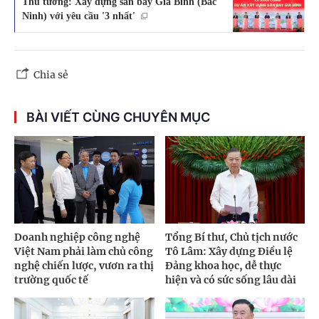
Thủ tướng: Xây dựng sân bay Gia Bình (Bắc
Ninh) với yêu cầu '3 nhất'
Chia sẻ
BÀI VIẾT CÙNG CHUYÊN MỤC
Doanh nghiệp công nghệ
Tổng Bí thư, Chủ tịch nước
Việt Nam phải làm chủ công
Tô Lâm: Xây dựng Điều lệ
nghệ chiến lược, vươn ra thị
Đảng khoa học, dễ thực
trường quốc tế
hiện và có sức sống lâu dài