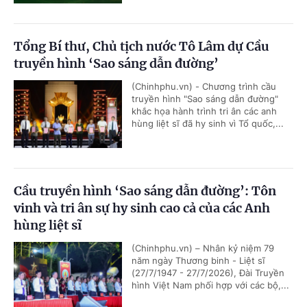
Tổng Bí thư, Chủ tịch nước Tô Lâm dự Cầu
truyền hình ‘Sao sáng dẫn đường’
(Chinhphu.vn) - Chương trình cầu
truyền hình "Sao sáng dẫn đường"
khắc họa hành trình tri ân các anh
hùng liệt sĩ đã hy sinh vì Tổ quốc,...
Cầu truyền hình ‘Sao sáng dẫn đường’: Tôn
vinh và tri ân sự hy sinh cao cả của các Anh
hùng liệt sĩ
(Chinhphu.vn) – Nhân kỷ niệm 79
năm ngày Thương binh - Liệt sĩ
(27/7/1947 - 27/7/2026), Đài Truyền
hình Việt Nam phối hợp với các bộ,...