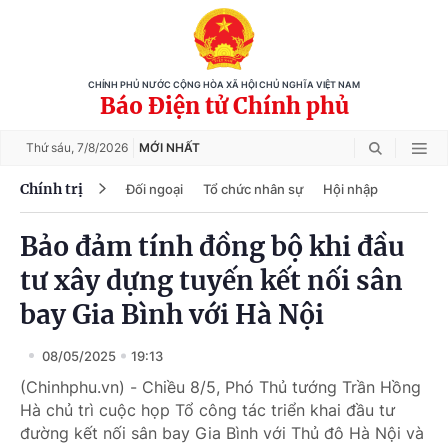
CHÍNH PHỦ NƯỚC CỘNG HÒA XÃ HỘI CHỦ NGHĨA VIỆT NAM
Báo Điện tử Chính phủ
Thứ sáu,
7/8/2026
MỚI NHẤT
Chính trị
Đối ngoại
Tổ chức nhân sự
Hội nhập
Bảo đảm tính đồng bộ khi đầu
tư xây dựng tuyến kết nối sân
bay Gia Bình với Hà Nội
08/05/2025
19:13
(Chinhphu.vn) - Chiều 8/5, Phó Thủ tướng Trần Hồng
Hà chủ trì cuộc họp Tổ công tác triển khai đầu tư
đường kết nối sân bay Gia Bình với Thủ đô Hà Nội và