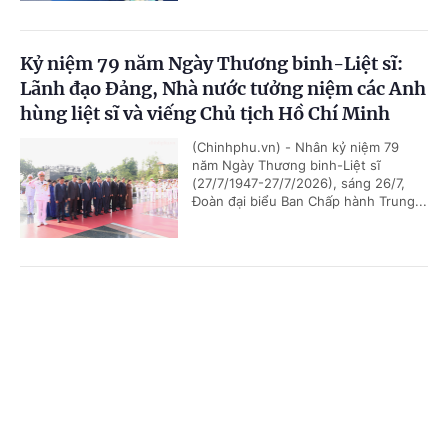
Kỷ niệm 79 năm Ngày Thương binh-Liệt sĩ:
Lãnh đạo Đảng, Nhà nước tưởng niệm các Anh
hùng liệt sĩ và viếng Chủ tịch Hồ Chí Minh
(Chinhphu.vn) - Nhân kỷ niệm 79
năm Ngày Thương binh-Liệt sĩ
(27/7/1947-27/7/2026), sáng 26/7,
Đoàn đại biểu Ban Chấp hành Trung...
Chủ tịch Quốc hội Campuchia sẽ thăm chính
Cổng TTĐT Chính phủ
English
中文
thức Việt Nam
Trang chủ
Media
Tin nóng
Thông tin
(Chinhphu.vn) - Nhận lời mời của Chủ
tịch Quốc hội Trần Thanh Mẫn, Chủ
tịch Quốc hội Campuchia Samdech
Khuon Sudary sẽ thăm chính thức...
Chuyên mục