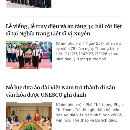
Lễ viếng, lễ truy điệu và an táng 34 hài cốt liệt
sĩ tại Nghĩa trang Liệt sĩ Vị Xuyên
(Chinhphu.vn) - Ngày 26/7, nhân dịp
kỷ niệm 79 năm ngày Thương binh-
Liệt sĩ (27/7/1947-27/7/2026); thực
hiện đạo lý "Uống nước nhớ...
Nỗ lực đưa áo dài Việt Nam trở thành di sản
văn hóa được UNESCO ghi danh
(Chinhphu.vn) - Phó Thủ tướng Phạm
Thị Thanh Trà đề nghị Hiệp hội Văn
hóa Áo dài Việt Nam phối hợp với Bộ
Văn hóa, Thể thao và Du lịch đẩy...