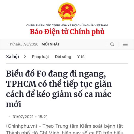
CHÍNH PHỦ NƯỚC CỘNG HÒA XÃ HỘI CHỦ NGHĨA VIỆT NAM
Báo Điện tử Chính phủ
Thứ sáu,
7/8/2026
MỚI NHẤT
Xã hội
Pháp luật
Đời sống
Y tế
Biểu đồ F0 đang đi ngang,
TPHCM có thể tiếp tục giãn
cách để kéo giảm số ca mắc
mới
31/07/2021
15:21
(Chinhphu.vn) - Theo Trung tâm Kiểm soát bệnh tật
Thành phố Hồ Chí Minh, hiện nay số ca F0 trên biểu