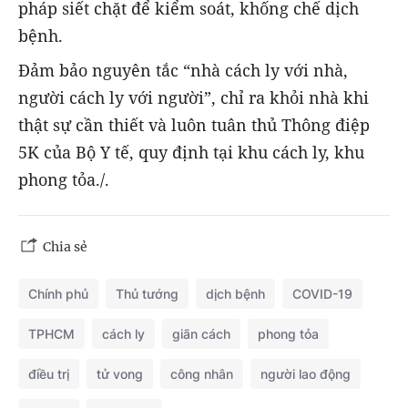
pháp siết chặt để kiểm soát, khống chế dịch
bệnh.
Đảm bảo nguyên tắc “nhà cách ly với nhà,
người cách ly với người”, chỉ ra khỏi nhà khi
thật sự cần thiết và luôn tuân thủ Thông điệp
5K của Bộ Y tế, quy định tại khu cách ly, khu
phong tỏa./.
Chia sẻ
Chính phủ
Thủ tướng
dịch bệnh
COVID-19
TPHCM
cách ly
giãn cách
phong tỏa
điều trị
tử vong
công nhân
người lao động