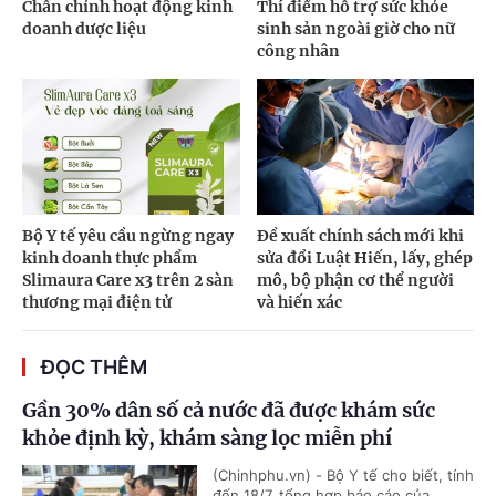
Chấn chỉnh hoạt động kinh
Thí điểm hỗ trợ sức khỏe
doanh dược liệu
sinh sản ngoài giờ cho nữ
công nhân
Bộ Y tế yêu cầu ngừng ngay
Đề xuất chính sách mới khi
kinh doanh thực phẩm
sửa đổi Luật Hiến, lấy, ghép
Slimaura Care x3 trên 2 sàn
mô, bộ phận cơ thể người
thương mại điện tử
và hiến xác
ĐỌC THÊM
Gần 30% dân số cả nước đã được khám sức
khỏe định kỳ, khám sàng lọc miễn phí
(Chinhphu.vn) - Bộ Y tế cho biết, tính
đến 18/7, tổng hợp báo cáo của