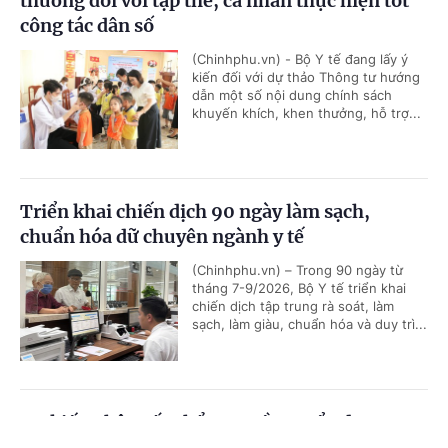
thưởng đối với tập thể, cá nhân thực hiện tốt
công tác dân số
(Chinhphu.vn) - Bộ Y tế đang lấy ý
kiến đối với dự thảo Thông tư hướng
dẫn một số nội dung chính sách
khuyến khích, khen thưởng, hỗ trợ...
Triển khai chiến dịch 90 ngày làm sạch,
chuẩn hóa dữ chuyên ngành y tế
(Chinhphu.vn) – Trong 90 ngày từ
tháng 7-9/2026, Bộ Y tế triển khai
chiến dịch tập trung rà soát, làm
sạch, làm giàu, chuẩn hóa và duy trì...
Dự kiến phân cấp thẩm quyền tuyển dụng,
quản lý công chức, viên chức của Bộ Y tế