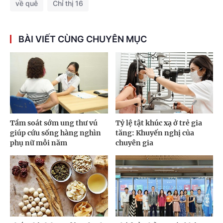
về quê
Chỉ thị 16
BÀI VIẾT CÙNG CHUYÊN MỤC
Tầm soát sớm ung thư vú
Tỷ lệ tật khúc xạ ở trẻ gia
giúp cứu sống hàng nghìn
tăng: Khuyến nghị của
phụ nữ mỗi năm
chuyên gia