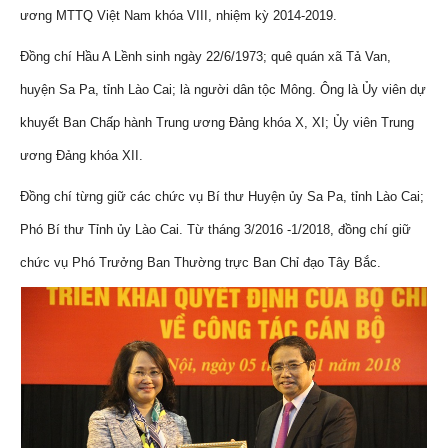
ương MTTQ Việt Nam khóa VIII, nhiệm kỳ 2014-2019.
Đồng chí Hầu A Lềnh sinh ngày 22/6/1973; quê quán xã Tả Van,
huyện Sa Pa, tỉnh Lào Cai; là người dân tộc Mông. Ông là Ủy viên dự
khuyết Ban Chấp hành Trung ương Đảng khóa X, XI; Ủy viên Trung
ương Đảng khóa XII.
Đồng chí từng giữ các chức vụ Bí thư Huyện ủy Sa Pa, tỉnh Lào Cai;
Phó Bí thư Tỉnh ủy Lào Cai. Từ tháng 3/2016 -1/2018, đồng chí giữ
chức vụ Phó Trưởng Ban Thường trực Ban Chỉ đạo Tây Bắc.