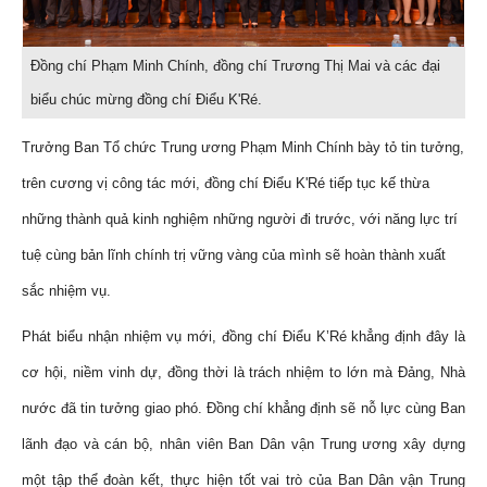
Đồng chí Phạm Minh Chính, đồng chí Trương Thị Mai và các đại
biểu chúc mừng đồng chí Điểu K'Ré.
Trưởng Ban Tổ chức Trung ương Phạm Minh Chính bày tỏ tin tưởng,
trên cương vị công tác mới, đồng chí Điểu K'Ré tiếp tục kế thừa
những thành quả kinh nghiệm những người đi trước, với năng lực trí
tuệ cùng bản lĩnh chính trị vững vàng của mình sẽ hoàn thành xuất
sắc nhiệm vụ.
Phát biểu nhận nhiệm vụ mới, đồng chí Điểu K’Ré khẳng định đây là
cơ hội, niềm vinh dự, đồng thời là trách nhiệm to lớn mà Đảng, Nhà
nước đã tin tưởng giao phó. Đồng chí khẳng định sẽ nỗ lực cùng Ban
lãnh đạo và cán bộ, nhân viên Ban Dân vận Trung ương xây dựng
một tập thể đoàn kết, thực hiện tốt vai trò của Ban Dân vận Trung