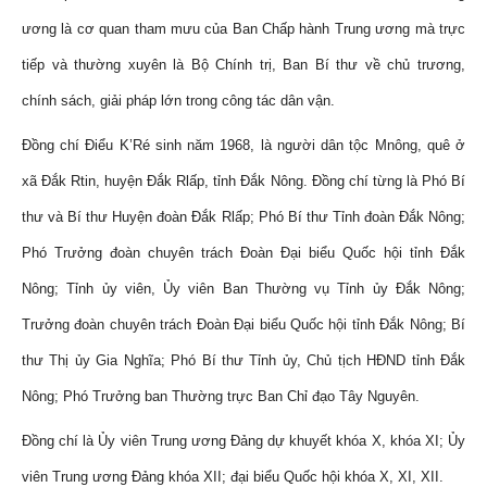
ương là cơ quan tham mưu của Ban Chấp hành Trung ương mà trực
tiếp và thường xuyên là Bộ Chính trị, Ban Bí thư về chủ trương,
chính sách, giải pháp lớn trong công tác dân vận.
Đồng chí Điểu K’Ré sinh năm 1968, là người dân tộc Mnông, quê ở
xã Đắk Rtin, huyện Đắk Rlấp, tỉnh Đắk Nông. Đồng chí từng là Phó Bí
thư và Bí thư Huyện đoàn Đắk Rlấp; Phó Bí thư Tỉnh đoàn Đắk Nông;
Phó Trưởng đoàn chuyên trách Đoàn Đại biểu Quốc hội tỉnh Đắk
Nông; Tỉnh ủy viên, Ủy viên Ban Thường vụ Tỉnh ủy Đắk Nông;
Trưởng đoàn chuyên trách Đoàn Đại biểu Quốc hội tỉnh Đắk Nông; Bí
thư Thị ủy Gia Nghĩa; Phó Bí thư Tỉnh ủy, Chủ tịch HĐND tỉnh Đắk
Nông; Phó Trưởng ban Thường trực Ban Chỉ đạo Tây Nguyên.
Đồng chí là Ủy viên Trung ương Đảng dự khuyết khóa X, khóa XI; Ủy
viên Trung ương Đảng khóa XII; đại biểu Quốc hội khóa X, XI, XII.