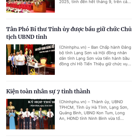
2025, tính đến hết tháng 9, trên cả...
Tân Phó Bí thư Tỉnh ủy được bầu giữ chức Chủ
tịch UBND tỉnh
(Chinhphu.vn) – Ban Chấp hành Đảng
bộ tỉnh Lạng Sơn và Hội đồng nhân
dân tỉnh Lạng Sơn vừa tiến hành bầu
đồng chí Hồ Tiến Thiệu giữ chức vụ...
Kiện toàn nhân sự 7 tỉnh thành
(Chinhphu.vn) – Thành ủy, UBND
TPHCM, Tỉnh ủy Hà Tĩnh, Lạng Sơn,
Quảng Bình, UBND Kon Tum, Long
An, HĐND tỉnh Ninh Bình vừa tổ...