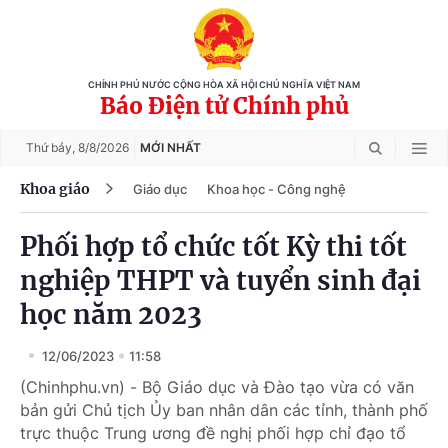
CHÍNH PHỦ NƯỚC CỘNG HÒA XÃ HỘI CHỦ NGHĨA VIỆT NAM
Báo Điện tử Chính phủ
Thứ bảy,
8/8/2026
MỚI NHẤT
Khoa giáo
Giáo dục
Khoa học - Công nghệ
Phối hợp tổ chức tốt Kỳ thi tốt
nghiệp THPT và tuyển sinh đại
học năm 2023
12/06/2023
11:58
(Chinhphu.vn) - Bộ Giáo dục và Đào tạo vừa có văn
bản gửi Chủ tịch Ủy ban nhân dân các tỉnh, thành phố
trực thuộc Trung ương đề nghị phối hợp chỉ đạo tổ