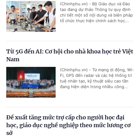
(Chinhphu.vn) - Bộ Giáo dục và Đào
tạo đang dự thảo Thông tư quy định
chi tiết một số nội dung và biện pháp
tổ chức thực hiện chính sách học...
Từ 5G đến AI: Cơ hội cho nhà khoa học trẻ Việt
Nam
(Chinhphu.vn) - Từ mạng di động, Wi-
Fi, GPS đến radar và các hệ thống trí
tuệ nhân tạo, kỹ thuật siêu cao tần
đang hiện diện trong nhiều công...
Đề xuất tăng mức trợ cấp cho người học đại
học, giáo dục nghề nghiệp theo mức lương cơ
sở