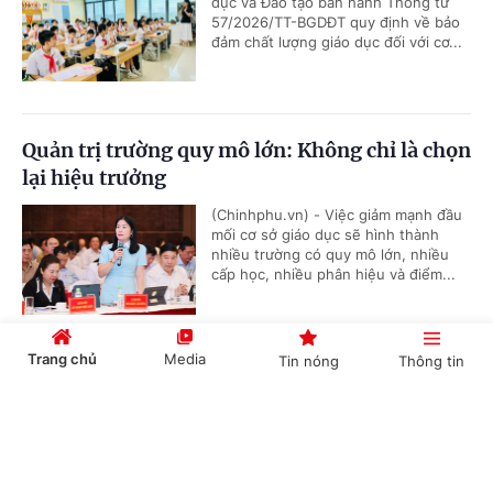
dục và Đào tạo ban hành Thông tư
57/2026/TT-BGDĐT quy định về bảo
đảm chất lượng giáo dục đối với cơ...
Quản trị trường quy mô lớn: Không chỉ là chọn
lại hiệu trưởng
(Chinhphu.vn) - Việc giảm mạnh đầu
mối cơ sở giáo dục sẽ hình thành
nhiều trường có quy mô lớn, nhiều
cấp học, nhiều phân hiệu và điểm...
Trang chủ
Media
Tin nóng
Thông tin
Ban hành Khung cơ cấu hệ thống giáo dục
quốc dân
Cổng TTĐT Chính phủ
English
中文
(Chinhphu.vn) - Phó Thủ tướng Chính
phủ Lê Tiến Châu ký Quyết định số
38/2026/QĐ-TTg ngày 23/7/2026 quy