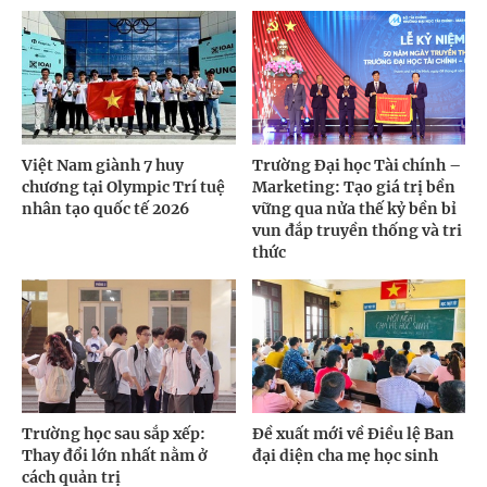
Việt Nam giành 7 huy
Trường Đại học Tài chính –
chương tại Olympic Trí tuệ
Marketing: Tạo giá trị bền
nhân tạo quốc tế 2026
vững qua nửa thế kỷ bền bỉ
vun đắp truyền thống và tri
thức
Trường học sau sắp xếp:
Đề xuất mới về Điều lệ Ban
Thay đổi lớn nhất nằm ở
đại diện cha mẹ học sinh
cách quản trị