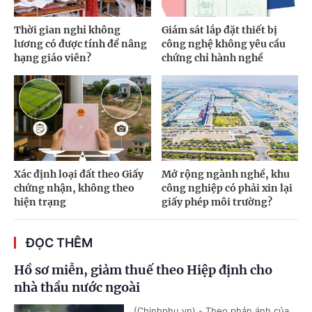
Thời gian nghỉ không
Giám sát lắp đặt thiết bị
lương có được tính để nâng
công nghệ không yêu cầu
hạng giáo viên?
chứng chỉ hành nghề
Xác định loại đất theo Giấy
Mở rộng ngành nghề, khu
chứng nhận, không theo
công nghiệp có phải xin lại
hiện trạng
giấy phép môi trường?
ĐỌC THÊM
Hồ sơ miễn, giảm thuế theo Hiệp định cho
nhà thầu nước ngoài
(Chinhphu.vn) - Theo phản ánh của