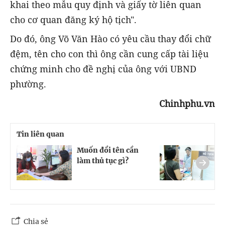
khai theo mẫu quy định và giấy tờ liên quan
cho cơ quan đăng ký hộ tịch".
Do đó, ông Võ Văn Hào có yêu cầu thay đổi chữ
đệm, tên cho con thì ông cần cung cấp tài liệu
chứng minh cho đề nghị của ông với UBND
phường.
Chinhphu.vn
Tin liên quan
Muốn đổi tên cần
Đ
làm thủ tục gì?
đ
t
Chia sẻ