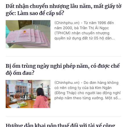
Đất nhận chuyển nhượng lâu năm, mất giấy tờ
gốc: Làm sao để cấp sổ?
(Chinhphu.vn) - Từ năm 1996 đến
năm 2000, bà Trần Thị Ái Ngọc
(TPHCM) nhận chuyển nhượng
quyền sử dụng đất từ 05 hộ dân...
Bị ốm trùng ngày nghỉ phép năm, có được chế
độ ốm đau?
(Chinhphu.vn) - Do đơn hàng không
có nên công ty của bà Kim Ngân
(Đồng Tháp) cho người lao động nghỉ
phép năm theo từng xưởng. Một số...
Hướng dẫn khai nộp thuế đối với tài xế công