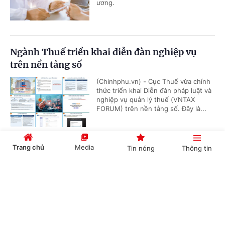
ương.
Ngành Thuế triển khai diễn đàn nghiệp vụ
trên nền tảng số
(Chinhphu.vn) - Cục Thuế vừa chính
thức triển khai Diễn đàn pháp luật và
nghiệp vụ quản lý thuế (VNTAX
FORUM) trên nền tảng số. Đây là...
Trang chủ
Media
Tin nóng
Thông tin
Có được truy lĩnh chênh lệch phụ cấp khu vực
từ đầu năm 2026?
Cổng TTĐT Chính phủ
English
中文
(Chinhphu.vn) - Bà Mai Thị Hồng Vân
(Hà Tĩnh) công tác tại địa bàn được
hưởng phụ cấp khu vực 0,2. Theo
Thông tư số 15/2026/TT-BNV, đơn...