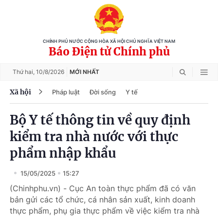
CHÍNH PHỦ NƯỚC CỘNG HÒA XÃ HỘI CHỦ NGHĨA VIỆT NAM
Báo Điện tử Chính phủ
Thứ hai,
10/8/2026
MỚI NHẤT
Xã hội
Pháp luật
Đời sống
Y tế
Bộ Y tế thông tin về quy định
kiểm tra nhà nước với thực
phẩm nhập khẩu
15/05/2025
15:27
(Chinhphu.vn) - Cục An toàn thực phẩm đã có văn
bản gửi các tổ chức, cá nhân sản xuất, kinh doanh
thực phẩm, phụ gia thực phẩm về việc kiểm tra nhà