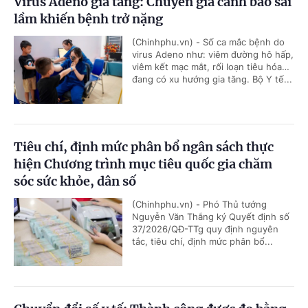
Virus Adeno gia tăng: Chuyên gia cảnh báo sai
lầm khiến bệnh trở nặng
(Chinhphu.vn) - Số ca mắc bệnh do
virus Adeno như: viêm đường hô hấp,
viêm kết mạc mắt, rối loạn tiêu hóa…
đang có xu hướng gia tăng. Bộ Y tế...
Tiêu chí, định mức phân bổ ngân sách thực
hiện Chương trình mục tiêu quốc gia chăm
sóc sức khỏe, dân số
(Chinhphu.vn) - Phó Thủ tướng
Nguyễn Văn Thắng ký Quyết định số
37/2026/QĐ-TTg quy định nguyên
tắc, tiêu chí, định mức phân bổ...