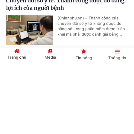
Chuyển đổi số y tế: Thành công được đo bằng
lợi ích của người bệnh
(Chinhphu.vn) – Thành công của
chuyển đổi số y tế không được đo
bằng số lượng phần mềm được triển
khai mà phải được đánh giá bằng...
Trang chủ
Media
Tin nóng
Thông tin
Phát động cuộc thi tôn vinh gương sáng trong
công tác phòng bệnh
Cổng TTĐT Chính phủ
English
中文
(Chinhphu.vn) - Theo Thứ trưởng Bộ
Y tế Nguyễn Thị Liên Hương, thành
công của công tác phòng bệnh
thường thể hiện ở những kết quả...
Chuyên mục
Đưa tri thức điều trị đột quỵ thế giới đến Đồng
CHÍNH TRỊ
KINH TẾ