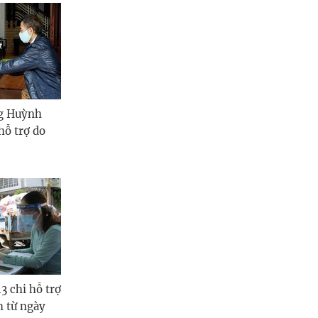
ng Huỳnh
hỗ trợ do
 chi hỗ trợ
h từ ngày