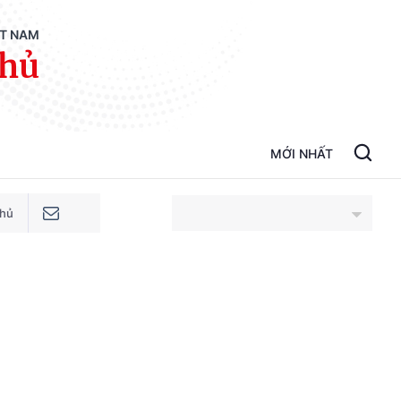
ỆT NAM
phủ
MỚI NHẤT
phủ
An Giang
Bắc Ninh
Cao Bằng