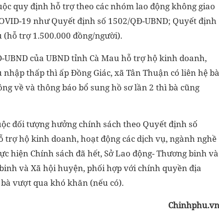
huộc quy định hỗ trợ theo các nhóm lao động không giao
 COVID-19 như Quyết định số 1502/QĐ-UBND; Quyết định
(hỗ trợ 1.500.000 đồng/người).
QĐ-UBND của UBND tỉnh Cà Mau hỗ trợ hộ kinh doanh,
 nhập thấp thì ấp Đồng Giác, xã Tân Thuận có liên hệ b
ng về và thông báo bổ sung hồ sơ lần 2 thì bà cũng
c đối tượng hưởng chính sách theo Quyết định số
trợ hộ kinh doanh, hoạt động các dịch vụ, ngành nghề
hực hiện Chính sách đã hết, Sở Lao động- Thương binh và
binh và Xã hội huyện, phối hợp với chính quyền địa
 bà vượt qua khó khăn (nếu có).
Chinhphu.v