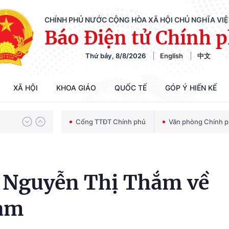
CHÍNH PHỦ NƯỚC CỘNG HÒA XÃ HỘI CHỦ NGHĨA VI
Báo Điện tử Chính 
Thứ bảy, 8/8/2026
English
中文
Chiến dịch 500 ngày đêm tìm kiếm, quy tập và xác định danh tính hài cốt liệt sĩ
XÃ HỘI
KHOA GIÁO
QUỐC TẾ
GÓP Ý HIẾN KẾ
Bảo vệ nền tảng tư tưởng của Đảng trong kỷ nguyên phát triển mới
Cổng TTĐT Chính phủ
Văn phòng Chính 
Chiến dịch 500 ngày đêm tìm kiếm, quy tập và xác định danh tính hài cốt liệt sĩ
à Nguyễn Thị Thắm về
làm