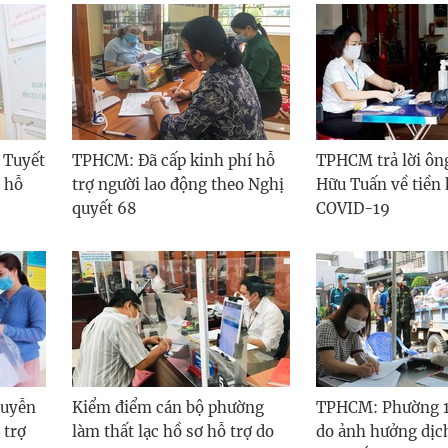
 Tuyết
TPHCM: Đã cấp kinh phí hỗ
TPHCM trả lời ô
 hỗ
trợ người lao động theo Nghị
Hữu Tuấn về tiền 
quyết 68
COVID-19
guyễn
Kiểm điểm cán bộ phường
TPHCM: Phường 13
 trợ
làm thất lạc hồ sơ hỗ trợ do
do ảnh hưởng dịc