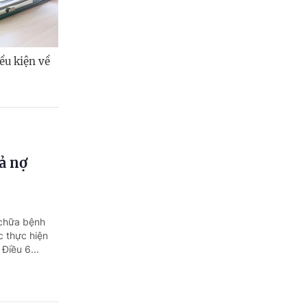
ều kiện về
ả nợ
 chữa bệnh
c thực hiện
Điều 6...