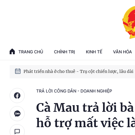
Phát triển kinh tế nhà nước trong kỷ nguyên mới
100 ngày xử lý các điểm nghẽn về chuyển đổi số
TRANG CHỦ
CHÍNH TRỊ
KINH TẾ
VĂN HÓA
Phát triển nhà ở cho thuê - Trụ cột chiến lược, lâu dài
Phát triển kinh tế nhà nước trong kỷ nguyên mới
TRẢ LỜI CÔNG DÂN - DOANH NGHIỆP
Cà Mau trả lời b
hỗ trợ mất việc 