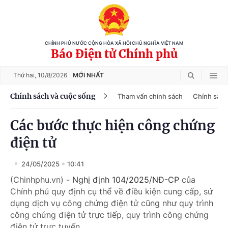
CHÍNH PHỦ NƯỚC CỘNG HÒA XÃ HỘI CHỦ NGHĨA VIỆT NAM
Báo Điện tử Chính phủ
Thứ hai,
10/8/2026
MỚI NHẤT
Chính sách và cuộc sống
Tham vấn chính sách
Chính sách
Các bước thực hiện công chứng
điện tử
24/05/2025
10:41
(Chinhphu.vn) -
Nghị định 104/2025/NĐ-CP
của
Chính phủ quy định cụ thể về điều kiện cung cấp, sử
dụng dịch vụ công chứng điện tử cũng như quy trình
công chứng điện tử trực tiếp, quy trình công chứng
điện tử trực tuyến.