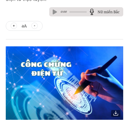
Nữ miền Bắc
0:00
aA