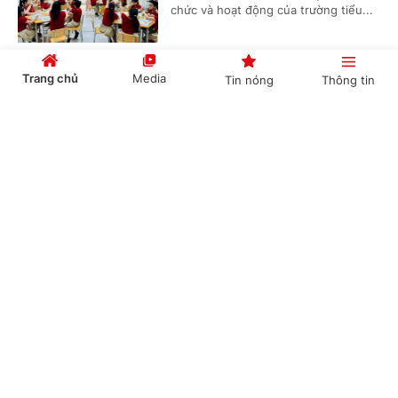
chức và hoạt động của trường tiểu...
Trang chủ
Media
Tin nóng
Thông tin
Quy định về vị trí việc làm viên chức áp dụng
từ 1/7/2026
Cổng TTĐT Chính phủ
English
中文
(Chinhphu.vn) - Chính phủ ban hành
Nghị định số 232/2026/NĐ-CP quy
định về vị trí việc làm viên chức.
Chuyên mục
Quy hoạch kho số viễn thông và tài nguyên
CHÍNH TRỊ
KINH TẾ
Internet
VĂN HÓA
XÃ HỘI
(Chinhphu.vn) - Bộ trưởng Bộ Khoa
học và Công nghệ ban hành Thông
KHOA GIÁO
QUỐC TẾ
tư 34/2026/TT-BKHCN quy định về
nội dung, trình tự phê duyệt quy...