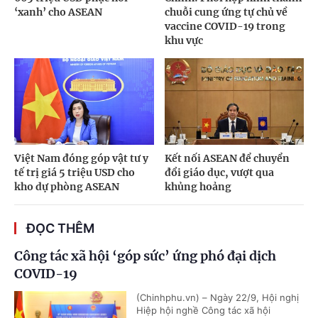
‘xanh’ cho ASEAN
chuỗi cung ứng tự chủ về
vaccine COVID-19 trong
khu vực
Việt Nam đóng góp vật tư y
Kết nối ASEAN để chuyển
tế trị giá 5 triệu USD cho
đổi giáo dục, vượt qua
kho dự phòng ASEAN
khủng hoảng
ĐỌC THÊM
Công tác xã hội ‘góp sức’ ứng phó đại dịch
COVID-19
(Chinhphu.vn) – Ngày 22/9, Hội nghị
Hiệp hội nghề Công tác xã hội