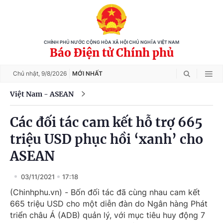
CHÍNH PHỦ NƯỚC CỘNG HÒA XÃ HỘI CHỦ NGHĨA VIỆT NAM
Báo Điện tử Chính phủ
Chủ nhật,
9/8/2026
MỚI NHẤT
Việt Nam - ASEAN
Các đối tác cam kết hỗ trợ 665
triệu USD phục hồi ‘xanh’ cho
ASEAN
03/11/2021
17:18
(Chinhphu.vn) - Bốn đối tác đã cùng nhau cam kết
665 triệu USD cho một diễn đàn do Ngân hàng Phát
triển châu Á (ADB) quản lý, với mục tiêu huy động 7