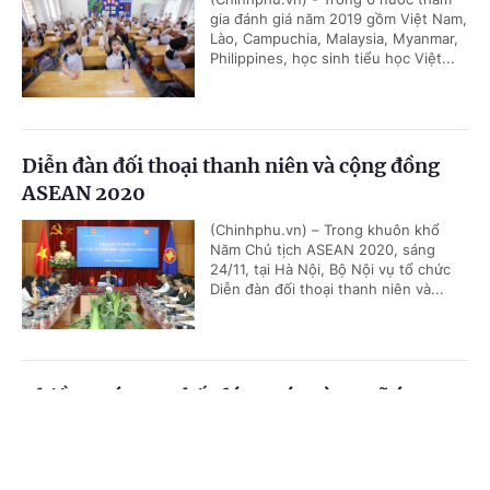
gia đánh giá năm 2019 gồm Việt Nam,
Lào, Campuchia, Malaysia, Myanmar,
Philippines, học sinh tiểu học Việt...
Diễn đàn đối thoại thanh niên và cộng đồng
ASEAN 2020
(Chinhphu.vn) – Trong khuôn khổ
Năm Chủ tịch ASEAN 2020, sáng
24/11, tại Hà Nội, Bộ Nội vụ tổ chức
Diễn đàn đối thoại thanh niên và...
Nhiều nước cam kết đóng góp vào Quỹ ứng
phó COVID-19 của ASEAN
Cổng TTĐT Chính phủ
English
中文
(Chinhphu.vn) – Trong khuôn khổ Hội
nghị Cấp cao ASEAN lần thứ 37 và
Trang chủ
Media
Tin nóng
Thông tin