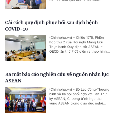
Cải cách quy định phục hồi sau dịch bệnh
COVID-19
(Chinhphu.vn) – Chiều 17/6, Phiên
họp thứ 2 của Hội nghị Mạng lưới
Thực hành Quy định tốt ASEAN –
OECD lần thứ 7 đã diễn ra theo hình...
Ra mắt báo cáo nghiên cứu về nguồn nhân lực
ASEAN
(Chinhphu.vn) - Bộ Lao động-Thương
binh và Xã hội phối hợp với Ban Thư
ký ASEAN, Chương trình hợp tác
vùng ASEAN trong giáo dục nghề...