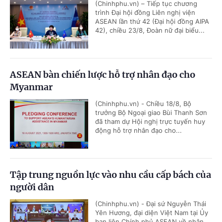
(Chinhphu.vn) – Tiếp tục chương
trình Đại hội đồng Liên nghị viện
ASEAN lần thứ 42 (Đại hội đồng AIPA
42), chiều 23/8, Đoàn nữ đại biểu...
ASEAN bàn chiến lược hỗ trợ nhân đạo cho
Myanmar
(Chinhphu.vn) - Chiều 18/8, Bộ
trưởng Bộ Ngoại giao Bùi Thanh Sơn
đã tham dự Hội nghị trực tuyến huy
động hỗ trợ nhân đạo cho...
Tập trung nguồn lực vào nhu cầu cấp bách của
người dân
(Chinhphu.vn) - Đại sứ Nguyễn Thái
Yên Hương, đại diện Việt Nam tại Ủy
ban liên Chính phủ ASEAN về nhân