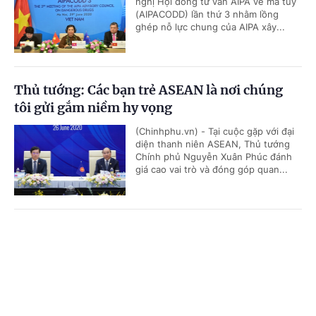
nghị Hội đồng tư vấn AIPA về ma túy
(AIPACODD) lần thứ 3 nhằm lồng
ghép nỗ lực chung của AIPA xây...
Thủ tướng: Các bạn trẻ ASEAN là nơi chúng
tôi gửi gắm niềm hy vọng
(Chinhphu.vn) - Tại cuộc gặp với đại
diện thanh niên ASEAN, Thủ tướng
Chính phủ Nguyễn Xuân Phúc đánh
giá cao vai trò và đóng góp quan...