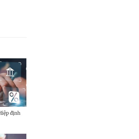
Quảng Ngãi
Quảng Ninh
Quảng Trị
Sơn La
Thanh Hóa
Thái Nguyên
Thừa Thiên Huế
Tuyên Quang
Tây Ninh
Hiệp định
Vĩnh Long