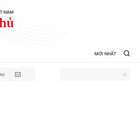
ỆT NAM
phủ
MỚI NHẤT
phủ
An Giang
Bắc Ninh
Cao Bằng