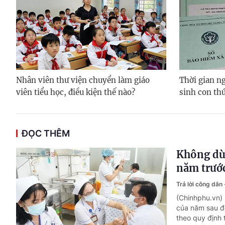
Nhân viên thư viện chuyển làm giáo
Thời gian ng
viên tiểu học, điều kiện thế nào?
sinh con thứ
ĐỌC THÊM
Không dù
năm trướ
Trả lời công dân
(Chinhphu.vn)
của năm sau để
theo quy định 