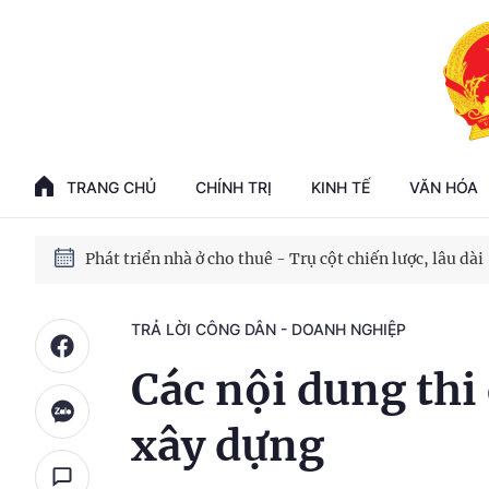
Phát triển kinh tế nhà nước trong kỷ nguyên mới
100 ngày xử lý các điểm nghẽn về chuyển đổi số
TRANG CHỦ
CHÍNH TRỊ
KINH TẾ
VĂN HÓA
Phát triển nhà ở cho thuê - Trụ cột chiến lược, lâu dài
Phát triển kinh tế nhà nước trong kỷ nguyên mới
TRẢ LỜI CÔNG DÂN - DOANH NGHIỆP
Các nội dung thi
xây dựng