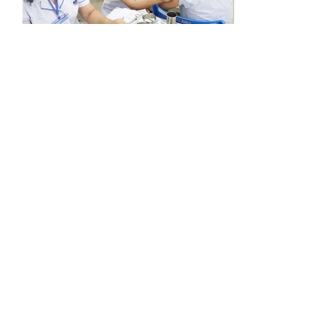
Công chức
chỉ?
Trả lời công dân
(Chinhphu.vn)
tạo, bồi dưỡng
năng quản lý 
Bác sĩ kh
phép
Trả lời công dân
(Chinhphu.vn) 