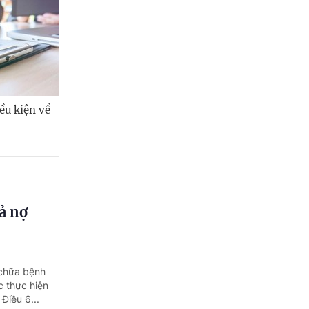
ều kiện về
ả nợ
 chữa bệnh
c thực hiện
Điều 6...