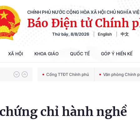
CHÍNH PHỦ NƯỚC CỘNG HÒA XÃ HỘI CHỦ NGHĨA VI
Báo Điện tử Chính 
Thứ bảy, 8/8/2026
English
中文
Chiến dịch 500 ngày đêm tìm kiếm, quy tập và xác định danh tính hài cốt liệt sĩ
XÃ HỘI
KHOA GIÁO
QUỐC TẾ
GÓP Ý HIẾN KẾ
Bảo vệ nền tảng tư tưởng của Đảng trong kỷ nguyên phát triển mới
Cổng TTĐT Chính phủ
Văn phòng Chính 
Chiến dịch 500 ngày đêm tìm kiếm, quy tập và xác định danh tính hài cốt liệt sĩ
 chứng chỉ hành nghề