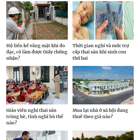
Hộ liền kề vắng mặt khi đo
Thời gian nghỉ và mức trợ
đạc, có làm được Giấy chứng
cấp thai sản khi sinh con
nhận?
thứ hai
Giáo viên nghỉ thai sản
Mua lại nhà ở xã hội đang
trùng hè, tính nghỉ bù thế
thuê theo giá nào?
nào?