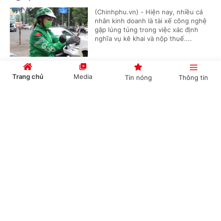
(Chinhphu.vn) - Hiện nay, nhiều cá
nhân kinh doanh là tài xế công nghệ
gặp lúng túng trong việc xác định
nghĩa vụ kê khai và nộp thuế....
Trang chủ
Media
Tin nóng
Thông tin
Kiến nghị xem xét mức lương công chức xã
Cổng TTĐT Chính phủ
English
中文
(Chinhphu.vn) - Bộ Nội vụ tiếp tục
chủ động phối hợp với các bộ, cơ
quan liên quan nghiên cứu, đề xuất
chính sách tiền lương mới theo tinh...
Chuyên mục
Cho thuê nhà ở xã hội sai quy định có thể bị
thu hồi nhà
CHÍNH TRỊ
KINH TẾ
(Chinhphu.vn) - Gia đình bà Phạm Thị
VĂN HÓA
XÃ HỘI
Phúc (Hà Nội) được giải quyết mua