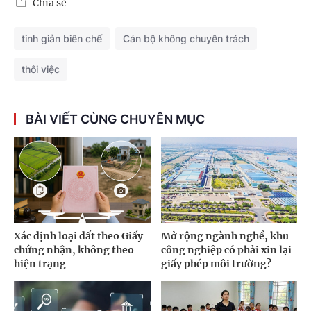
Chia sẻ
tinh giản biên chế
Cán bộ không chuyên trách
thôi việc
BÀI VIẾT CÙNG CHUYÊN MỤC
Xác định loại đất theo Giấy
Mở rộng ngành nghề, khu
chứng nhận, không theo
công nghiệp có phải xin lại
hiện trạng
giấy phép môi trường?