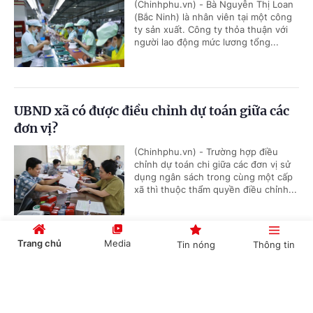
(Chinhphu.vn) - Bà Nguyễn Thị Loan
(Bắc Ninh) là nhân viên tại một công
ty sản xuất. Công ty thỏa thuận với
người lao động mức lương tổng...
UBND xã có được điều chỉnh dự toán giữa các
đơn vị?
(Chinhphu.vn) - Trường hợp điều
chỉnh dự toán chi giữa các đơn vị sử
dụng ngân sách trong cùng một cấp
xã thì thuộc thẩm quyền điều chỉnh...
Trang chủ
Media
Tin nóng
Thông tin
Thủ tục cấp lại Giấy chứng nhận đăng ký
nghĩa vụ quân sự
Cổng TTĐT Chính phủ
English
中文
(Chinhphu.vn) - Trước đây, ông Khuất
Hữu Khánh (Hà Nội) đã hoàn thành