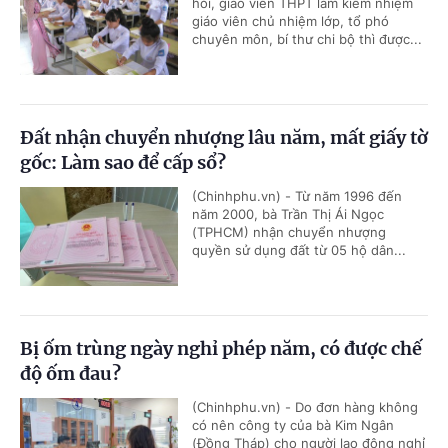
hỏi, giáo viên THPT làm kiêm nhiệm
giáo viên chủ nhiệm lớp, tổ phó
chuyên môn, bí thư chi bộ thì được...
Đất nhận chuyển nhượng lâu năm, mất giấy tờ
gốc: Làm sao để cấp sổ?
(Chinhphu.vn) - Từ năm 1996 đến
năm 2000, bà Trần Thị Ái Ngọc
(TPHCM) nhận chuyển nhượng
quyền sử dụng đất từ 05 hộ dân...
Bị ốm trùng ngày nghỉ phép năm, có được chế
độ ốm đau?
(Chinhphu.vn) - Do đơn hàng không
có nên công ty của bà Kim Ngân
(Đồng Tháp) cho người lao động nghỉ