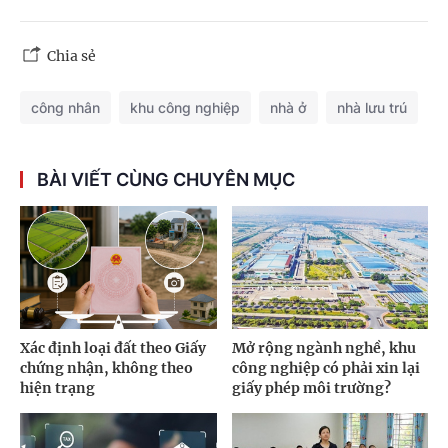
Chia sẻ
công nhân
khu công nghiệp
nhà ở
nhà lưu trú
BÀI VIẾT CÙNG CHUYÊN MỤC
Xác định loại đất theo Giấy
Mở rộng ngành nghề, khu
chứng nhận, không theo
công nghiệp có phải xin lại
hiện trạng
giấy phép môi trường?