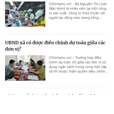
(Chinhphu.vn) - Bà Nguyễn Thị Loan
(Bắc Ninh) là nhân viên tại một công
ty sản xuất. Công ty thỏa thuận với
người lao động mức lương tổng...
UBND xã có được điều chỉnh dự toán giữa các
đơn vị?
(Chinhphu.vn) - Trường hợp điều
chỉnh dự toán chi giữa các đơn vị sử
dụng ngân sách trong cùng một cấp
xã thì thuộc thẩm quyền điều chỉnh...
Thủ tục cấp lại Giấy chứng nhận đăng ký
nghĩa vụ quân sự
Cổng TTĐT Chính phủ
English
中文
(Chinhphu.vn) - Trước đây, ông Khuất