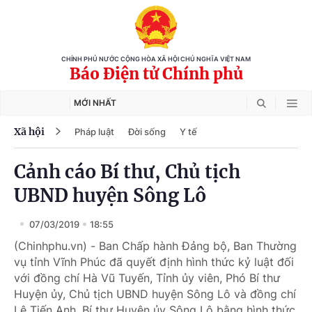
CHÍNH PHỦ NƯỚC CỘNG HÒA XÃ HỘI CHỦ NGHĨA VIỆT NAM
Báo Điện tử Chính phủ
MỚI NHẤT
Xã hội
Pháp luật
Đời sống
Y tế
Cảnh cáo Bí thư, Chủ tịch
UBND huyện Sông Lô
07/03/2019
18:55
(Chinhphu.vn) - Ban Chấp hành Đảng bộ, Ban Thường
vụ tỉnh Vĩnh Phúc đã quyết định hình thức kỷ luật đối
với đồng chí Hà Vũ Tuyến, Tỉnh ủy viên, Phó Bí thư
Huyện ủy, Chủ tịch UBND huyện Sông Lô và đồng chí
Lê Tiến Anh, Bí thư Huyện ủy Sông Lô bằng hình thức