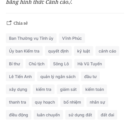
bằng hình thức Cảnh cáo./.
Chia sẻ
Ban Thường vụ Tỉnh ủy
Vĩnh Phúc
Ủy ban Kiểm tra
quyết định
kỷ luật
cảnh cáo
Bí thư
Chủ tịch
Sông Lô
Hà Vũ Tuyến
Lê Tiến Anh
quản lý ngân sách
đầu tư
xây dựng
kiểm tra
giám sát
kiểm toán
thanh tra
quy hoạch
bổ nhiệm
nhân sự
điều động
luân chuyển
sử dụng đất
đất đai