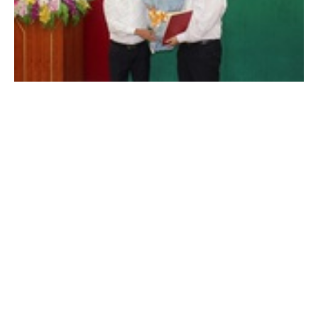
Ban Bí thư Trung ương Đảng chỉ định nhân sự mới
Cổng TTĐT Chính phủ
English
中文
Tổ chức nhân sự -
7 năm trước
Trang chủ
Media
Tin nóng
Thông tin
Chuyên mục
CHÍNH TRỊ
KINH TẾ
VĂN HÓA
XÃ HỘI
KHOA GIÁO
QUỐC TẾ
Tích cực chuẩn bị nhân sự các cấp; chấm dứt tình trạng