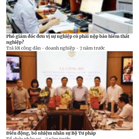
Phó giám đốc đơn vị sự nghiệp có phải nộp bảo hiểm thất
nghiệp?
Trả lời công dân - doanh nghiệp -
7 năm trước
Điều động, bổ nhiệm nhân sự Bộ Tư pháp