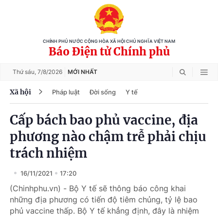
CHÍNH PHỦ NƯỚC CỘNG HÒA XÃ HỘI CHỦ NGHĨA VIỆT NAM
Báo Điện tử Chính phủ
Thứ sáu,
7/8/2026
MỚI NHẤT
Xã hội
Pháp luật
Đời sống
Y tế
Cấp bách bao phủ vaccine, địa
phương nào chậm trễ phải chịu
trách nhiệm
16/11/2021
17:20
(Chinhphu.vn) - Bộ Y tế sẽ thông báo công khai
những địa phương có tiến độ tiêm chủng, tỷ lệ bao
phủ vaccine thấp. Bộ Y tế khẳng định, đây là nhiệm