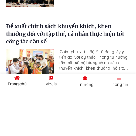
Đề xuất chính sách khuyến khích, khen
thưởng đối với tập thể, cá nhân thực hiện tốt
công tác dân số
(Chinhphu.vn) - Bộ Y tế đang lấy ý
kiến đối với dự thảo Thông tư hướng
dẫn một số nội dung chính sách
khuyến khích, khen thưởng, hỗ trợ...
Trang chủ
Media
Tin nóng
Thông tin
Triển khai chiến dịch 90 ngày làm sạch,
Cổng TTĐT Chính phủ
English
中文
chuẩn hóa dữ chuyên ngành y tế
(Chinhphu.vn) – Trong 90 ngày từ
tháng 7-9/2026, Bộ Y tế triển khai
chiến dịch tập trung rà soát, làm
sạch, làm giàu, chuẩn hóa và duy trì...