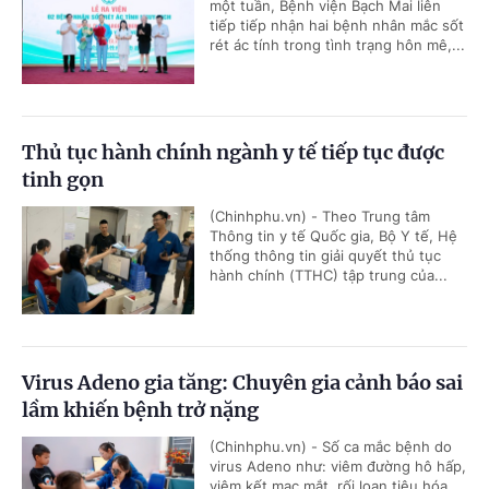
một tuần, Bệnh viện Bạch Mai liên
tiếp tiếp nhận hai bệnh nhân mắc sốt
rét ác tính trong tình trạng hôn mê,...
Thủ tục hành chính ngành y tế tiếp tục được
tinh gọn
(Chinhphu.vn) - Theo Trung tâm
Thông tin y tế Quốc gia, Bộ Y tế, Hệ
thống thông tin giải quyết thủ tục
hành chính (TTHC) tập trung của...
Virus Adeno gia tăng: Chuyên gia cảnh báo sai
lầm khiến bệnh trở nặng
(Chinhphu.vn) - Số ca mắc bệnh do
virus Adeno như: viêm đường hô hấp,
viêm kết mạc mắt, rối loạn tiêu hóa…