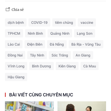
Chia sẻ
dịch bệnh
COVID-19
tiêm chủng
vaccine
TPHCM
Ninh Bình
Quảng Ninh
Lạng Sơn
Lào Cai
Điện Biên
Đà Nẵng
Bà Rịa - Vũng Tàu
Đồng Nai
Tây Ninh
Sóc Trăng
An Giang
Vĩnh Long
Bình Dương
Kiên Giang
Cà Mau
Hậu Giang
BÀI VIẾT CÙNG CHUYÊN MỤC