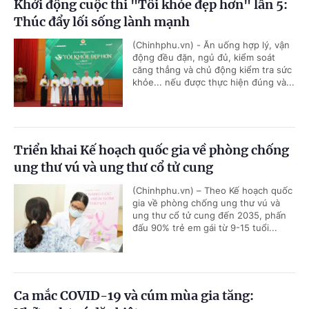
Khởi động cuộc thi "Tôi khỏe đẹp hơn" lần 5:
Thúc đẩy lối sống lành mạnh
(Chinhphu.vn) - Ăn uống hợp lý, vận
động đều đặn, ngủ đủ, kiểm soát
căng thẳng và chủ động kiểm tra sức
khỏe... nếu được thực hiện đúng và...
Triển khai Kế hoạch quốc gia về phòng chống
ung thư vú và ung thư cổ tử cung
(Chinhphu.vn) – Theo Kế hoạch quốc
gia về phòng chống ung thư vú và
ung thư cổ tử cung đến 2035, phấn
đấu 90% trẻ em gái từ 9-15 tuổi...
Ca mắc COVID-19 và cúm mùa gia tăng: