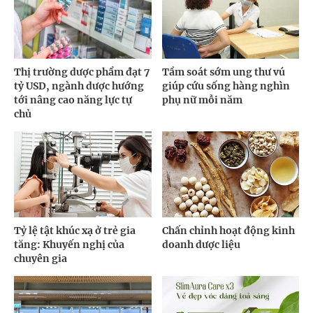
Thị trường dược phẩm đạt 7
Tầm soát sớm ung thư vú
tỷ USD, ngành dược hướng
giúp cứu sống hàng nghìn
tới nâng cao năng lực tự
phụ nữ mỗi năm
chủ
Tỷ lệ tật khúc xạ ở trẻ gia
Chấn chỉnh hoạt động kinh
tăng: Khuyến nghị của
doanh dược liệu
chuyên gia