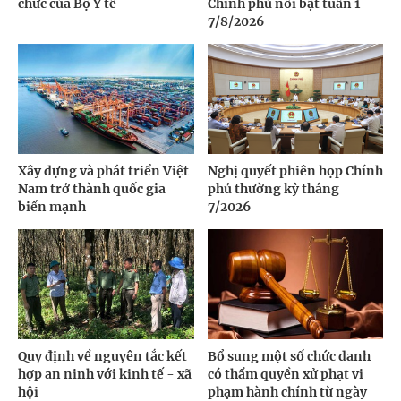
chức của Bộ Y tế
Chính phủ nổi bật tuần 1-
7/8/2026
Xây dựng và phát triển Việt
Nghị quyết phiên họp Chính
Nam trở thành quốc gia
phủ thường kỳ tháng
biển mạnh
7/2026
Quy định về nguyên tắc kết
Bổ sung một số chức danh
hợp an ninh với kinh tế - xã
có thẩm quyền xử phạt vi
hội
phạm hành chính từ ngày