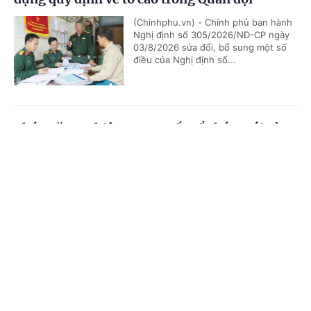
(Chinhphu.vn) - Chính phủ ban hành
Nghị định số 305/2026/NĐ-CP ngày
03/8/2026 sửa đổi, bổ sung một số
điều của Nghị định số...
Chức năng, nhiệm vụ, cơ cấu tổ chức mới của
Bộ Ngoại giao
Cổng TTĐT Chính phủ
English
中文
(Chinhphu.vn) - Chính phủ ban hành
Nghị định số 306/2026/NĐ-CP quy
Trang chủ
Media
Tin nóng
Thông tin
định chức năng, nhiệm vụ, quyền hạn
và cơ cấu tổ chức của Bộ Ngoại giao.
Chuyên mục
Bổ nhiệm 2 Thứ trưởng Bộ Ngoại giao
CHÍNH TRỊ
KINH TẾ
(Chinhphu.vn) - Thủ tướng Chính phủ
VĂN HÓA
XÃ HỘI
Lê Minh Hưng đã ký các Quyết định