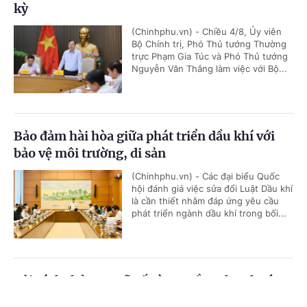
kỳ
(Chinhphu.vn) - Chiều 4/8, Ủy viên
Bộ Chính trị, Phó Thủ tướng Thường
trực Phạm Gia Túc và Phó Thủ tướng
Nguyễn Văn Thắng làm việc với Bộ...
Bảo đảm hài hòa giữa phát triển dầu khí với
bảo vệ môi trường, di sản
(Chinhphu.vn) - Các đại biểu Quốc
hội đánh giá việc sửa đổi Luật Dầu khí
là cần thiết nhằm đáp ứng yêu cầu
phát triển ngành dầu khí trong bối...
Cải cách thủ tục mã số vùng trồng theo hướng
minh bạch, số hóa
Cổng TTĐT Chính phủ
English
中文