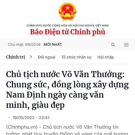
CHÍNH PHỦ NƯỚC CỘNG HÒA XÃ HỘI CHỦ NGHĨA VIỆT NAM
Báo Điện tử Chính phủ
Chủ nhật,
9/8/2026
MỚI NHẤT
Chính trị
Đối ngoại
Tổ chức nhân sự
Hội nhập
Chủ tịch nước Võ Văn Thưởng:
Chung sức, đồng lòng xây dựng
Nam Định ngày càng văn
minh, giàu đẹp
19/05/2023
23:41
(Chinhphu.vn) - Chủ tịch nước Võ Văn Thưởng tin
tưởng, phát huy truyền thống vẻ vang của quê hương