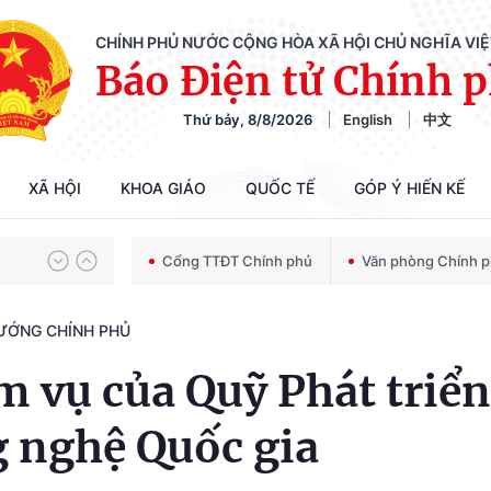
CHÍNH PHỦ NƯỚC CỘNG HÒA XÃ HỘI CHỦ NGHĨA VI
Báo Điện tử Chính 
Thứ bảy, 8/8/2026
English
中文
Chiến dịch 500 ngày đêm tìm kiếm, quy tập và xác định danh tính hài cốt liệt sĩ
XÃ HỘI
KHOA GIÁO
QUỐC TẾ
GÓP Ý HIẾN KẾ
Bảo vệ nền tảng tư tưởng của Đảng trong kỷ nguyên phát triển mới
Cổng TTĐT Chính phủ
Văn phòng Chính 
TƯỚNG CHÍNH PHỦ
Chiến dịch 500 ngày đêm tìm kiếm, quy tập và xác định danh tính hài cốt liệt sĩ
 vụ của Quỹ Phát triển
g nghệ Quốc gia