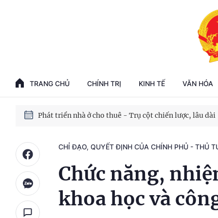
Phát triển kinh tế nhà nước trong kỷ nguyên mới
100 ngày xử lý các điểm nghẽn về chuyển đổi số
TRANG CHỦ
CHÍNH TRỊ
KINH TẾ
VĂN HÓA
Phát triển nhà ở cho thuê - Trụ cột chiến lược, lâu dài
Phát triển kinh tế nhà nước trong kỷ nguyên mới
CHỈ ĐẠO, QUYẾT ĐỊNH CỦA CHÍNH PHỦ - THỦ 
Chức năng, nhiệm
khoa học và côn