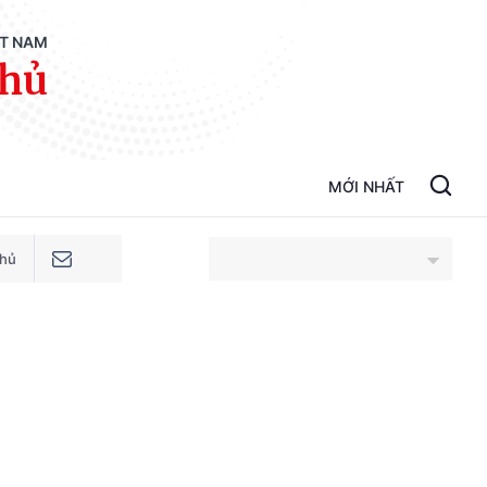
ỆT NAM
phủ
MỚI NHẤT
phủ
An Giang
Bắc Ninh
Cao Bằng