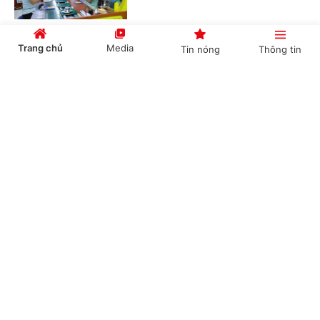
Trang chủ
Media
Tin nóng
Thông tin
UBND xã có được điều chỉnh dự toán giữa các
đơn vị?
Cổng TTĐT Chính phủ
English
中文
(Chinhphu.vn) - Trường hợp điều
chỉnh dự toán chi giữa các đơn vị sử
dụng ngân sách trong cùng một cấp
xã thì thuộc thẩm quyền điều chỉnh...
Chuyên mục
Thủ tục cấp lại Giấy chứng nhận đăng ký
CHÍNH TRỊ
KINH TẾ
nghĩa vụ quân sự
VĂN HÓA
XÃ HỘI
(Chinhphu.vn) - Trước đây, ông Khuất
Hữu Khánh (Hà Nội) đã hoàn thành
KHOA GIÁO
QUỐC TẾ
thủ tục đăng ký nghĩa vụ quân sự lần
đầu và được cấp Giấy chứng nhận...
GÓP Ý HIẾN KẾ