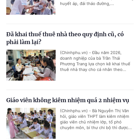
huyết áp, đái tháo đường,...
Đã khai thuế thuê nhà theo quy định cũ, có
phải làm lại?
(Chinhphu.vn) - Đầu năm 2026,
doanh nghiệp của bà Trần Thái
Phương Trang lựa chọn kê khai thuế
thuê nhà thay cho cá nhân theo...
Giáo viên không kiêm nhiệm quá 2 nhiệm vụ
(Chinhphu.vn) - Bà Nguyễn Thị Vân
hỏi, giáo viên THPT làm kiêm nhiệm
giáo viên chủ nhiệm lớp, tổ phó
chuyên môn, bí thư chi bộ thì được...