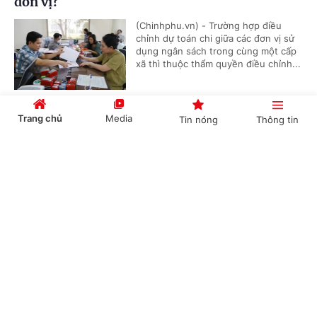
đơn vị?
(Chinhphu.vn) - Trường hợp điều
chỉnh dự toán chi giữa các đơn vị sử
dụng ngân sách trong cùng một cấp
xã thì thuộc thẩm quyền điều chỉnh...
Trang chủ
Media
Tin nóng
Thông tin
Thủ tục cấp lại Giấy chứng nhận đăng ký
nghĩa vụ quân sự
Cổng TTĐT Chính phủ
English
中文
(Chinhphu.vn) - Trước đây, ông Khuất
Hữu Khánh (Hà Nội) đã hoàn thành
thủ tục đăng ký nghĩa vụ quân sự lần
đầu và được cấp Giấy chứng nhận...
Chuyên mục
Dự án có rừng, chuyển mục đích trước hay thu
CHÍNH TRỊ
KINH TẾ
hồi trước?