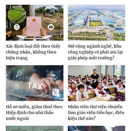
Xác định loại đất theo Giấy
Mở rộng ngành nghề, khu
chứng nhận, không theo
công nghiệp có phải xin lại
hiện trạng
giấy phép môi trường?
Hồ sơ miễn, giảm thuế theo
Nhân viên thư viện chuyển
Hiệp định cho nhà thầu
làm giáo viên tiểu học, điều
nước ngoài
kiện thế nào?