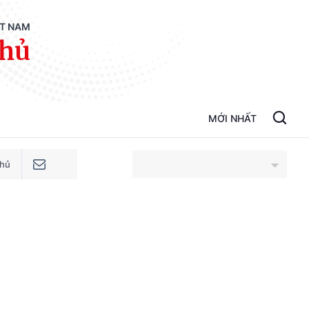
ỆT NAM
phủ
MỚI NHẤT
phủ
An Giang
Bắc Ninh
Cao Bằng