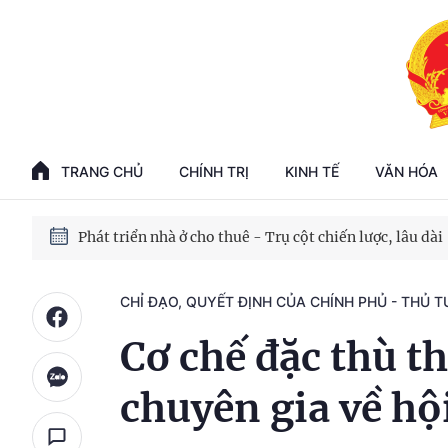
Phát triển kinh tế nhà nước trong kỷ nguyên mới
100 ngày xử lý các điểm nghẽn về chuyển đổi số
TRANG CHỦ
CHÍNH TRỊ
KINH TẾ
VĂN HÓA
Phát triển nhà ở cho thuê - Trụ cột chiến lược, lâu dài
Phát triển kinh tế nhà nước trong kỷ nguyên mới
CHỈ ĐẠO, QUYẾT ĐỊNH CỦA CHÍNH PHỦ - THỦ 
Cơ chế đặc thù t
chuyên gia về hộ