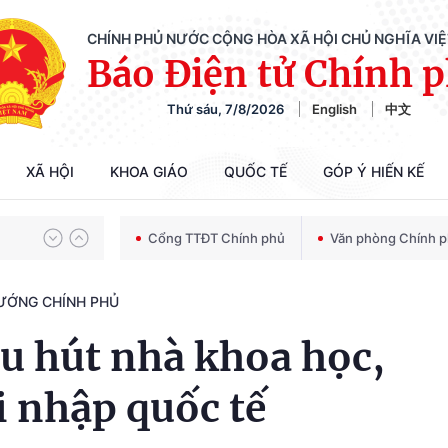
CHÍNH PHỦ NƯỚC CỘNG HÒA XÃ HỘI CHỦ NGHĨA VI
Báo Điện tử Chính 
Chiến dịch 500 ngày đêm tìm kiếm, quy tập và xác định danh tính hài cốt liệt sĩ
Thứ sáu, 7/8/2026
English
中文
Bảo vệ nền tảng tư tưởng của Đảng trong kỷ nguyên phát triển mới
XÃ HỘI
KHOA GIÁO
QUỐC TẾ
GÓP Ý HIẾN KẾ
Cổng TTĐT Chính phủ
Văn phòng Chính 
Chiến dịch 500 ngày đêm tìm kiếm, quy tập và xác định danh tính hài cốt liệt sĩ
TƯỚNG CHÍNH PHỦ
hu hút nhà khoa học,
i nhập quốc tế