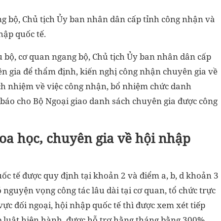
g bộ, Chủ tịch Ủy ban nhân dân cấp tỉnh công nhận và
hập quốc tế.
u bộ, cơ quan ngang bộ, Chủ tịch Ủy ban nhân dân cấp
n gia để thẩm định, kiến nghị công nhận chuyên gia về
ách nhiệm về việc công nhận, bổ nhiệm chức danh
 báo cho Bộ Ngoại giao danh sách chuyên gia được công
oa học, chuyên gia về hội nhập
ốc tế được quy định tại khoản 2 và điểm a, b, d khoản 3
 nguyện vọng công tác lâu dài tại cơ quan, tổ chức trực
ực đối ngoại, hội nhập quốc tế thì được xem xét tiếp
p luật hiện hành, được hỗ trợ hằng tháng bằng 300%