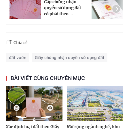
Cấp chứng nhận
C
quyền sử dụng đất
c
có phải theo ...
s
Chia sẻ
đất vườn
Giấy chứng nhận quyền sử dụng đất
BÀI VIẾT CÙNG CHUYÊN MỤC
Xác định loại đất theo Giấy
Mở rộng ngành nghề, khu