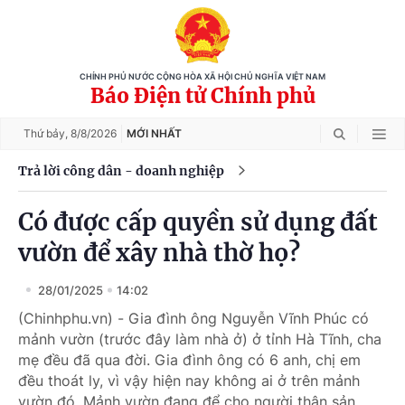
CHÍNH PHỦ NƯỚC CỘNG HÒA XÃ HỘI CHỦ NGHĨA VIỆT NAM
Báo Điện tử Chính phủ
Thứ bảy,
8/8/2026
MỚI NHẤT
Trả lời công dân - doanh nghiệp
Có được cấp quyền sử dụng đất
vườn để xây nhà thờ họ?
28/01/2025
14:02
(Chinhphu.vn) - Gia đình ông Nguyễn Vĩnh Phúc có
mảnh vườn (trước đây làm nhà ở) ở tỉnh Hà Tĩnh, cha
mẹ đều đã qua đời. Gia đình ông có 6 anh, chị em
đều thoát ly, vì vậy hiện nay không ai ở trên mảnh
vườn đó. Mảnh vườn đang để cho người thân sản