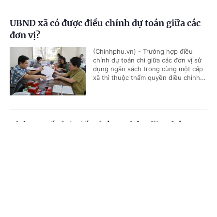
UBND xã có được điều chỉnh dự toán giữa các
đơn vị?
(Chinhphu.vn) - Trường hợp điều
chỉnh dự toán chi giữa các đơn vị sử
dụng ngân sách trong cùng một cấp
xã thì thuộc thẩm quyền điều chỉnh...
Thủ tục cấp lại Giấy chứng nhận đăng ký
nghĩa vụ quân sự
Cổng TTĐT Chính phủ
English
中文
(Chinhphu.vn) - Trước đây, ông Khuất
Hữu Khánh (Hà Nội) đã hoàn thành
Trang chủ
Media
Tin nóng
Thông tin
thủ tục đăng ký nghĩa vụ quân sự lần
đầu và được cấp Giấy chứng nhận...
Chuyên mục