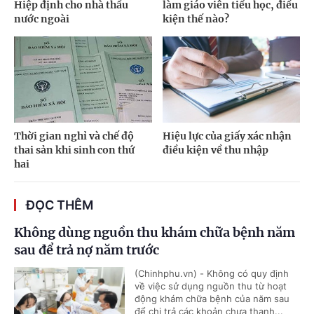
Hiệp định cho nhà thầu
làm giáo viên tiểu học, điều
nước ngoài
kiện thế nào?
Thời gian nghỉ và chế độ
Hiệu lực của giấy xác nhận
thai sản khi sinh con thứ
điều kiện về thu nhập
hai
ĐỌC THÊM
Không dùng nguồn thu khám chữa bệnh năm
sau để trả nợ năm trước
(Chinhphu.vn) - Không có quy định
về việc sử dụng nguồn thu từ hoạt
động khám chữa bệnh của năm sau
để chi trả các khoản chưa thanh...