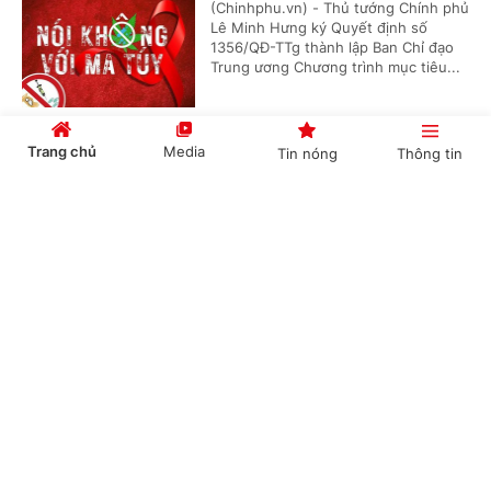
(Chinhphu.vn) - Thủ tướng Chính phủ
Lê Minh Hưng ký Quyết định số
1356/QĐ-TTg thành lập Ban Chỉ đạo
Trung ương Chương trình mục tiêu...
Trang chủ
Media
Tin nóng
Thông tin
Hội nghị công bố các quyết định của Bộ Chính
trị, Ban Bí thư về công tác cán bộ
Cổng TTĐT Chính phủ
English
中文
(Chinhphu.vn) - Sáng 23/7, tại Trụ sở
Trung ương Đảng, Ủy viên Bộ Chính
trị, Thường trực Ban Bí thư Trần Cẩm
Tú chủ trì Hội nghị công bố các...
Chuyên mục
Thủ tướng Chính phủ Lê Minh Hưng làm
CHÍNH TRỊ
KINH TẾ
Trưởng Ban Chỉ đạo Phòng thủ dân sự quốc
gia
VĂN HÓA
XÃ HỘI