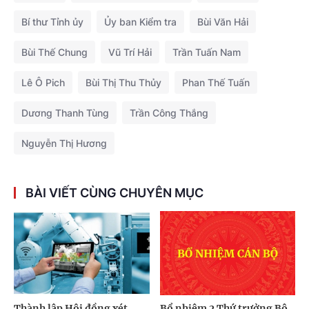
Bí thư Tỉnh ủy
Ủy ban Kiểm tra
Bùi Văn Hải
Bùi Thế Chung
Vũ Trí Hải
Trần Tuấn Nam
Lê Ô Pich
Bùi Thị Thu Thủy
Phan Thế Tuấn
Dương Thanh Tùng
Trần Công Thắng
Nguyễn Thị Hương
BÀI VIẾT CÙNG CHUYÊN MỤC
Thành lập Hội đồng xét
Bổ nhiệm 2 Thứ trưởng Bộ