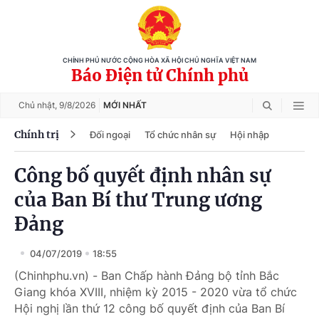
CHÍNH PHỦ NƯỚC CỘNG HÒA XÃ HỘI CHỦ NGHĨA VIỆT NAM
Báo Điện tử Chính phủ
Chủ nhật,
9/8/2026
MỚI NHẤT
Chính trị
Đối ngoại
Tổ chức nhân sự
Hội nhập
Công bố quyết định nhân sự
của Ban Bí thư Trung ương
Đảng
04/07/2019
18:55
(Chinhphu.vn) - Ban Chấp hành Đảng bộ tỉnh Bắc
Giang khóa XVIII, nhiệm kỳ 2015 - 2020 vừa tổ chức
Hội nghị lần thứ 12 công bố quyết định của Ban Bí