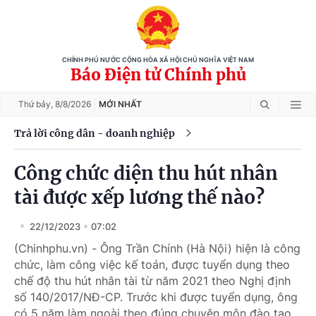
CHÍNH PHỦ NƯỚC CỘNG HÒA XÃ HỘI CHỦ NGHĨA VIỆT NAM
Báo Điện tử Chính phủ
Thứ bảy,
8/8/2026
MỚI NHẤT
Trả lời công dân - doanh nghiệp
Công chức diện thu hút nhân
tài được xếp lương thế nào?
22/12/2023
07:02
(Chinhphu.vn) - Ông Trần Chính (Hà Nội) hiện là công
chức, làm công việc kế toán, được tuyển dụng theo
chế độ thu hút nhân tài từ năm 2021 theo Nghị định
số 140/2017/NĐ-CP. Trước khi được tuyển dụng, ông
có 5 năm làm ngoài theo đúng chuyên môn đào tạo