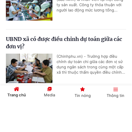
ty sản xuất. Công ty thỏa thuận với
người lao động mức lương tổng...
UBND xã có được điều chỉnh dự toán giữa các
đơn vị?
(Chinhphu.vn) - Trường hợp điều
chỉnh dự toán chi giữa các đơn vị sử
dụng ngân sách trong cùng một cấp
xã thì thuộc thẩm quyền điều chỉnh...
Trang chủ
Media
Tin nóng
Thông tin
Thủ tục cấp lại Giấy chứng nhận đăng ký
nghĩa vụ quân sự
Cổng TTĐT Chính phủ
English
中文
(Chinhphu.vn) - Trước đây, ông Khuất
Hữu Khánh (Hà Nội) đã hoàn thành
thủ tục đăng ký nghĩa vụ quân sự lần