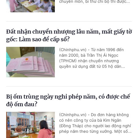
chuyên môn, bí thư chi bộ thì được...
Đất nhận chuyển nhượng lâu năm, mất giấy tờ
gốc: Làm sao để cấp sổ?
(Chinhphu.vn) - Từ năm 1996 đến
năm 2000, bà Trần Thị Ái Ngọc
(TPHCM) nhận chuyển nhượng
quyền sử dụng đất từ 05 hộ dân...
Bị ốm trùng ngày nghỉ phép năm, có được chế
độ ốm đau?
(Chinhphu.vn) - Do đơn hàng không
có nên công ty của bà Kim Ngân
(Đồng Tháp) cho người lao động nghỉ
phép năm theo từng xưởng. Một số...