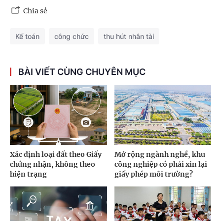
Chia sẻ
Kế toán
công chức
thu hút nhân tài
BÀI VIẾT CÙNG CHUYÊN MỤC
Xác định loại đất theo Giấy
Mở rộng ngành nghề, khu
chứng nhận, không theo
công nghiệp có phải xin lại
hiện trạng
giấy phép môi trường?