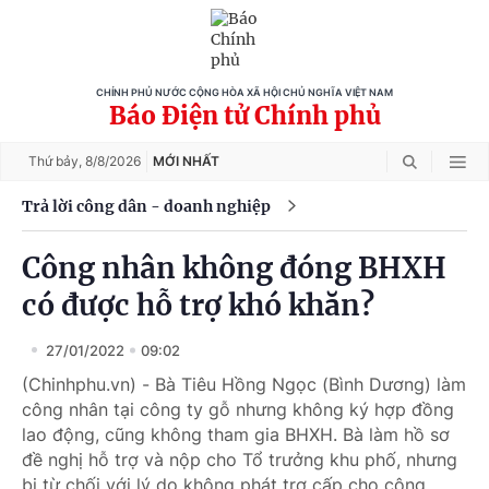
CHÍNH PHỦ NƯỚC CỘNG HÒA XÃ HỘI CHỦ NGHĨA VIỆT NAM
Báo Điện tử Chính phủ
Thứ bảy,
8/8/2026
MỚI NHẤT
Trả lời công dân - doanh nghiệp
Công nhân không đóng BHXH
có được hỗ trợ khó khăn?
27/01/2022
09:02
(Chinhphu.vn) - Bà Tiêu Hồng Ngọc (Bình Dương) làm
công nhân tại công ty gỗ nhưng không ký hợp đồng
lao động, cũng không tham gia BHXH. Bà làm hồ sơ
đề nghị hỗ trợ và nộp cho Tổ trưởng khu phố, nhưng
bị từ chối với lý do không phát trợ cấp cho công