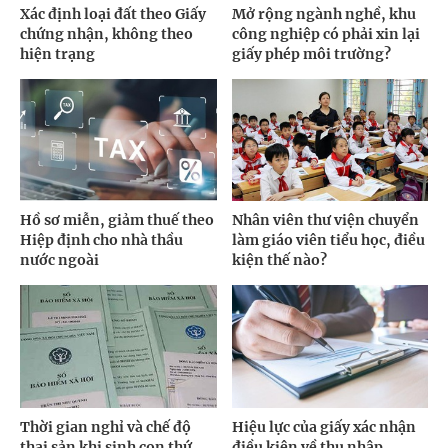
Xác định loại đất theo Giấy
Mở rộng ngành nghề, khu
chứng nhận, không theo
công nghiệp có phải xin lại
hiện trạng
giấy phép môi trường?
Hồ sơ miễn, giảm thuế theo
Nhân viên thư viện chuyển
Hiệp định cho nhà thầu
làm giáo viên tiểu học, điều
nước ngoài
kiện thế nào?
Thời gian nghỉ và chế độ
Hiệu lực của giấy xác nhận
thai sản khi sinh con thứ
điều kiện về thu nhập