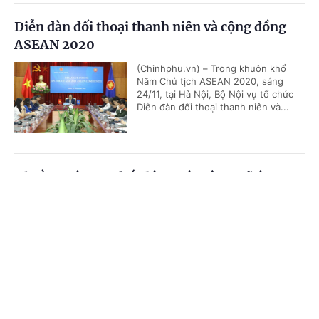
Diễn đàn đối thoại thanh niên và cộng đồng
ASEAN 2020
(Chinhphu.vn) – Trong khuôn khổ
Năm Chủ tịch ASEAN 2020, sáng
24/11, tại Hà Nội, Bộ Nội vụ tổ chức
Diễn đàn đối thoại thanh niên và...
Nhiều nước cam kết đóng góp vào Quỹ ứng
phó COVID-19 của ASEAN
Cổng TTĐT Chính phủ
English
中文
(Chinhphu.vn) – Trong khuôn khổ Hội
nghị Cấp cao ASEAN lần thứ 37 và
Trang chủ
Media
Tin nóng
Thông tin
các hội nghị cấp cao liên quan do
Việt Nam tổ chức, nhiều nước, đối...
Chuyên mục