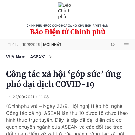
CHÍNH PHỦ NƯỚC CỘNG HÒA XÃ HỘI CHỦ NGHĨA VIỆT NAM
Báo Điện tử Chính phủ
Thứ hai,
10/8/2026
MỚI NHẤT
Việt Nam - ASEAN
Công tác xã hội ‘góp sức’ ứng
phó đại dịch COVID-19
22/09/2021
11:03
(Chinhphu.vn) – Ngày 22/9, Hội nghị Hiệp hội nghề
Công tác xã hội ASEAN lần thứ 10 được tổ chức theo
hình thức trực tuyến. Đây là dịp để đại diện các cơ
quan chuyên ngành của ASEAN và các đối tác trao
đổi quan điểm về vai trò của ngành công tác xã hội