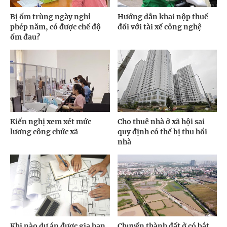
Bị ốm trùng ngày nghỉ
Hướng dẫn khai nộp thuế
phép năm, có được chế độ
đối với tài xế công nghệ
ốm đau?
Kiến nghị xem xét mức
Cho thuê nhà ở xã hội sai
lương công chức xã
quy định có thể bị thu hồi
nhà
Khi nào dự án được gia hạn
Chuyển thành đất ở có bắt