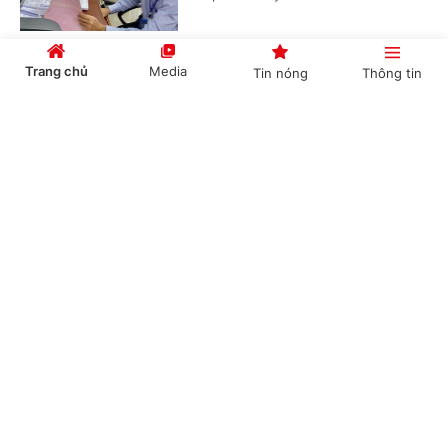
Trang chủ
Media
Tin nóng
Thông tin
Bồi dưỡng học sinh thi giải thể thao có được
quy đổi tiết dạy?
Cổng TTĐT Chính phủ
English
中文
(Chinhphu.vn) - Bà Thanh Thủy là
giáo viên Giáo dục thể chất cấp
THCS, được phân công bồi dưỡng đội
tuyển học sinh giỏi thể dục thể...
Chuyên mục
Xác định nguồn gốc đất khi công nhận đất ở
CHÍNH TRỊ
KINH TẾ
(Chinhphu.vn) - Bà Nguyễn Thanh
VĂN HÓA
XÃ HỘI
Tuyền có 350 m² đất, được cấp Giấy
chứng nhận năm 2010, mục đích sử
dụng đất trồng cây lâu năm, nguồn...
KHOA GIÁO
QUỐC TẾ
GÓP Ý HIẾN KẾ