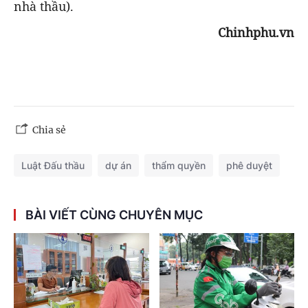
nhà thầu).
Chinhphu.vn
Chia sẻ
Luật Đấu thầu
dự án
thẩm quyền
phê duyệt
BÀI VIẾT CÙNG CHUYÊN MỤC