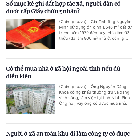
Sổ mục kê ghi đất hợp tác xã, người dân có
được cấp Giấy chứng nhận?
(Chinhphu.vn) - Gia đình ông Nguyễn
Minh sử dụng ổn định 1.546 m² đất từ
trước năm 1979 đến nay, chia làm 03
thửa (đã làm 900 m² nhà ở, còn lại...
Có thể mua nhà ở xã hội ngoài tỉnh nếu đủ
điều kiện
(Chinhphu.vn) - Ông Nguyễn Đăng
Khoa có hộ khẩu thường trú và đang
sinh sống, làm việc tại tỉnh Ninh Bình.
Ông hỏi, vậy ông có được mua nhà...
Người ở xã an toàn khu đi làm công ty có được