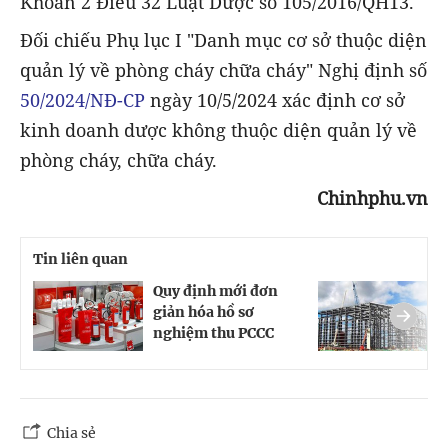
Khoản 2 Điều 32 Luật Dược số 105/2016/QH13.
Đối chiếu Phụ lục I "Danh mục cơ sở thuộc diện
quản lý về phòng cháy chữa cháy" Nghị định số
50/2024/NĐ-CP
ngày 10/5/2024 xác định cơ sở
kinh doanh dược không thuộc diện quản lý về
phòng cháy, chữa cháy.
Chinhphu.vn
Tin liên quan
Quy định mới đơn
C
giản hóa hồ sơ
h
nghiệm thu PCCC
c
Chia sẻ