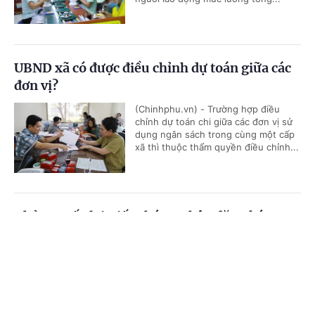
UBND xã có được điều chỉnh dự toán giữa các
đơn vị?
(Chinhphu.vn) - Trường hợp điều
chỉnh dự toán chi giữa các đơn vị sử
dụng ngân sách trong cùng một cấp
xã thì thuộc thẩm quyền điều chỉnh...
Thủ tục cấp lại Giấy chứng nhận đăng ký
nghĩa vụ quân sự
Cổng TTĐT Chính phủ
English
中文
(Chinhphu.vn) - Trước đây, ông Khuất
Hữu Khánh (Hà Nội) đã hoàn thành
Trang chủ
Media
Tin nóng
Thông tin
thủ tục đăng ký nghĩa vụ quân sự lần
đầu và được cấp Giấy chứng nhận...