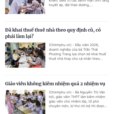
khám, điều trị các bệnh mạn tính tăng
huyết áp, đái tháo đường,...
Đã khai thuế thuê nhà theo quy định cũ, có
phải làm lại?
(Chinhphu.vn) - Đầu năm 2026,
doanh nghiệp của bà Trần Thái
Phương Trang lựa chọn kê khai thuế
thuê nhà thay cho cá nhân theo...
Giáo viên không kiêm nhiệm quá 2 nhiệm vụ
(Chinhphu.vn) - Bà Nguyễn Thị Vân
hỏi, giáo viên THPT làm kiêm nhiệm
giáo viên chủ nhiệm lớp, tổ phó
chuyên môn, bí thư chi bộ thì được...