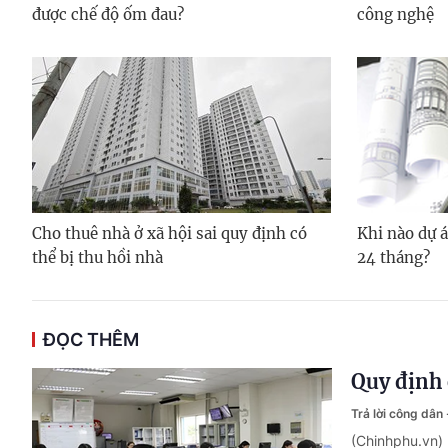
được chế độ ốm đau?
công nghệ
Cho thuê nhà ở xã hội sai quy định có
Khi nào dự á
thể bị thu hồi nhà
24 tháng?
ĐỌC THÊM
Quy định 
Trả lời công dân
(Chinhphu.vn)