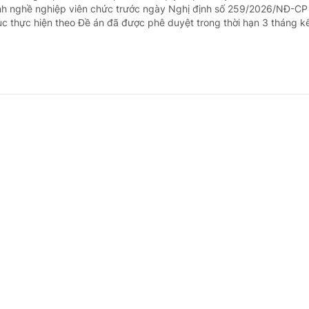
h nghề nghiệp viên chức trước ngày Nghị định số 259/2026/NĐ-CP 
tục thực hiện theo Đề án đã được phê duyệt trong thời hạn 3 tháng kể
 BHYT khi khám trái tuyến tại bệnh viện tr
 - doanh nghiệp
16 giờ trước
- Ông nội của bà Phạm Thu là thương binh, khám bệnh trái tuyến tại
g.
ruy lĩnh chênh lệch phụ cấp khu vực từ đầu 