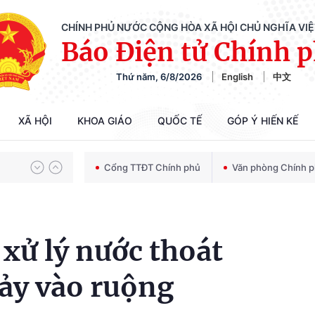
CHÍNH PHỦ NƯỚC CỘNG HÒA XÃ HỘI CHỦ NGHĨA VI
Báo Điện tử Chính 
Thứ năm, 6/8/2026
English
中文
Chiến dịch 500 ngày đêm tìm kiếm, quy tập và xác định danh tính hài cốt liệt sĩ
XÃ HỘI
KHOA GIÁO
QUỐC TẾ
GÓP Ý HIẾN KẾ
Bảo vệ nền tảng tư tưởng của Đảng trong kỷ nguyên phát triển mới
Cổng TTĐT Chính phủ
Văn phòng Chính 
Chiến dịch 500 ngày đêm tìm kiếm, quy tập và xác định danh tính hài cốt liệt sĩ
xử lý nước thoát
hảy vào ruộng