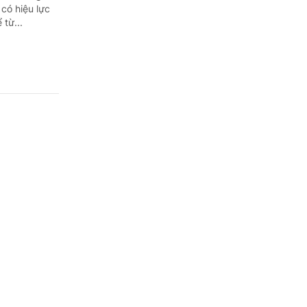
có hiệu lực
 từ...
ung ương
 Bệnh viện Da
năm