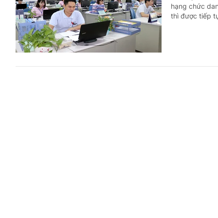
hạng chức dan
thì được tiếp 
Mức hưởng
Trả lời công dân
(Chinhphu.vn) 
liễu Trung ươn
Có được t