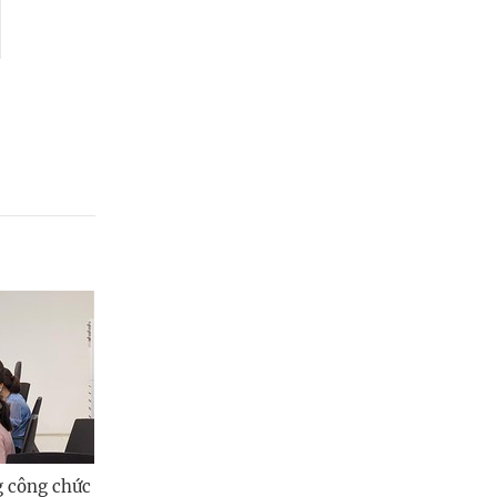
Quảng Ngãi
Quảng Ninh
Quảng Trị
Sơn La
Thanh Hóa
Thái Nguyên
Thừa Thiên Huế
Tuyên Quang
Tây Ninh
Vĩnh Long
g công chức