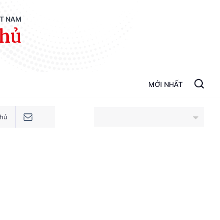
ỆT NAM
phủ
MỚI NHẤT
phủ
An Giang
Bắc Ninh
Cao Bằng