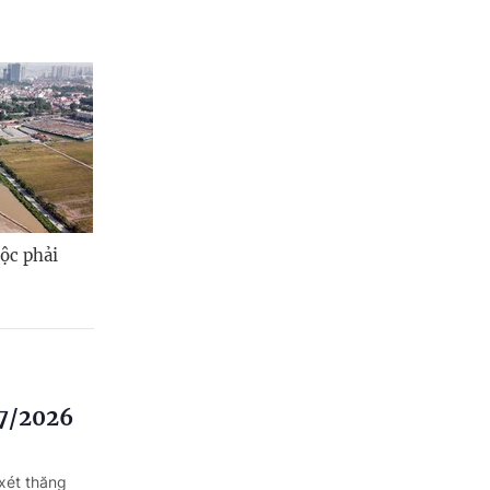
ộc phải
/7/2026
xét thăng