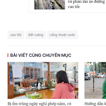
và phân làn xe đường
cao tốc
cao tốc
đất ruộng
cống thoát nước
BÀI VIẾT CÙNG CHUYÊN MỤC
Bị ốm trùng ngày nghỉ phép năm, có
Hướng dẫn kh