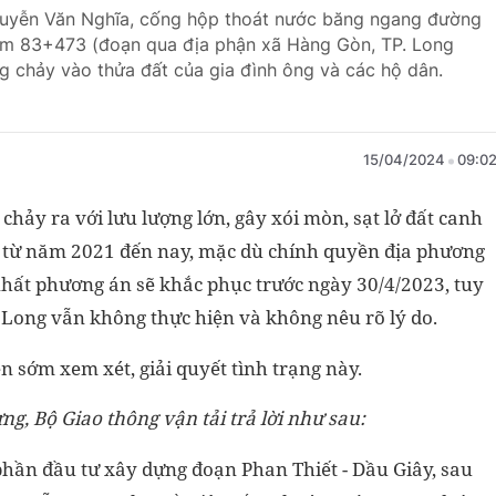
guyễn Văn Nghĩa, cống hộp thoát nước băng ngang đường
h Km 83+473 (đoạn qua địa phận xã Hàng Gòn, TP. Long
 chảy vào thửa đất của gia đình ông và các hộ dân.
15/04/2024
09:0
ảy ra với lưu lượng lớn, gây xói mòn, sạt lở đất canh
ra từ năm 2021 đến nay, mặc dù chính quyền địa phương
nhất phương án sẽ khắc phục trước ngày 30/4/2023, tuy
Long vẫn không thực hiện và không nêu rõ lý do.
 sớm xem xét, giải quyết tình trạng này.
ng, Bộ Giao thông vận tải trả lời như sau:
phần đầu tư xây dựng đoạn Phan Thiết - Dầu Giây, sau