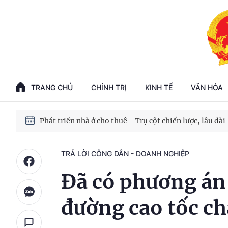
Phát triển kinh tế nhà nước trong kỷ nguyên mới
100 ngày xử lý các điểm nghẽn về chuyển đổi số
TRANG CHỦ
CHÍNH TRỊ
KINH TẾ
VĂN HÓA
Phát triển nhà ở cho thuê - Trụ cột chiến lược, lâu dài
Phát triển kinh tế nhà nước trong kỷ nguyên mới
TRẢ LỜI CÔNG DÂN - DOANH NGHIỆP
Đã có phương án 
đường cao tốc c