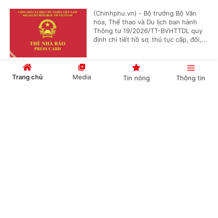
(Chinhphu.vn) - Bộ trưởng Bộ Văn
hóa, Thể thao và Du lịch ban hành
Thông tư 19/2026/TT-BVHTTDL quy
định chi tiết hồ sơ, thủ tục cấp, đổi,...
Trang chủ
Media
Tin nóng
Thông tin
Chuẩn đầu ra đại học gắn với năng lực số, trí
tuệ nhân tạo và yêu cầu nghề nghiệp
Cổng TTĐT Chính phủ
English
中文
(Chinhphu.vn) - Bộ trưởng Bộ Giáo
dục và Đào tạo ban hành Thông tư số
54/2026/TT-BGDĐT quy định về
chương trình đào tạo các trình độ...
Chuyên mục
Đề xuất chính sách khuyến khích, khen
CHÍNH TRỊ
KINH TẾ
thưởng đối với tập thể, cá nhân thực hiện tốt
công tác dân số
VĂN HÓA
XÃ HỘI