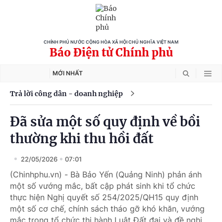
CHÍNH PHỦ NƯỚC CỘNG HÒA XÃ HỘI CHỦ NGHĨA VIỆT NAM
Báo Điện tử Chính phủ
MỚI NHẤT
Trả lời công dân - doanh nghiệp
Đã sửa một số quy định về bồi
thường khi thu hồi đất
22/05/2026
07:01
(Chinhphu.vn) - Bà Bảo Yến (Quảng Ninh) phản ánh
một số vướng mắc, bất cập phát sinh khi tổ chức
thực hiện Nghị quyết số 254/2025/QH15 quy định
một số cơ chế, chính sách tháo gỡ khó khăn, vướng
mắc trong tổ chức thi hành Luật Đất đai và đề nghị