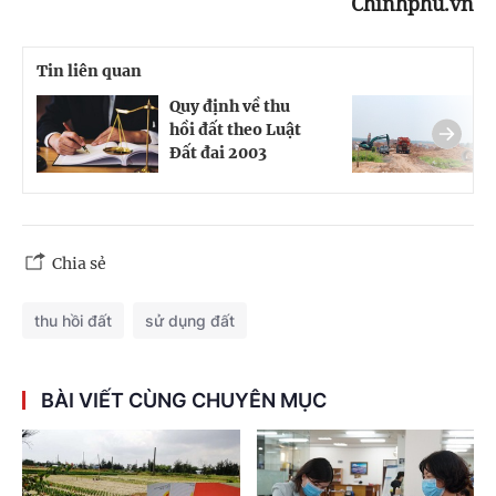
Chinhphu.vn
Tin liên quan
Quy định về thu
T
hồi đất theo Luật
t
Đất đai 2003
đ
Chia sẻ
thu hồi đất
sử dụng đất
BÀI VIẾT CÙNG CHUYÊN MỤC