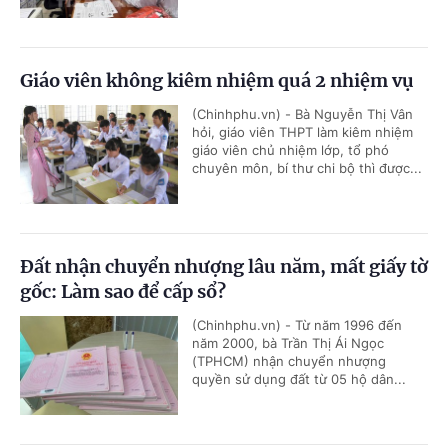
Giáo viên không kiêm nhiệm quá 2 nhiệm vụ
(Chinhphu.vn) - Bà Nguyễn Thị Vân
hỏi, giáo viên THPT làm kiêm nhiệm
giáo viên chủ nhiệm lớp, tổ phó
chuyên môn, bí thư chi bộ thì được...
Đất nhận chuyển nhượng lâu năm, mất giấy tờ
gốc: Làm sao để cấp sổ?
(Chinhphu.vn) - Từ năm 1996 đến
năm 2000, bà Trần Thị Ái Ngọc
(TPHCM) nhận chuyển nhượng
quyền sử dụng đất từ 05 hộ dân...