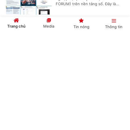
FORUM) trên nền tảng số. Đây là...
Trang chủ
Media
Tin nóng
Thông tin
Có được truy lĩnh chênh lệch phụ cấp khu vực
từ đầu năm 2026?
Cổng TTĐT Chính phủ
English
中文
(Chinhphu.vn) - Bà Mai Thị Hồng Vân
(Hà Tĩnh) công tác tại địa bàn được
hưởng phụ cấp khu vực 0,2. Theo
Thông tư số 15/2026/TT-BNV, đơn...
Chuyên mục
Có 6 tháng nghỉ thai sản, xác nhận thu nhập
CHÍNH TRỊ
KINH TẾ
mua nhà ở xã hội thế nào?
VĂN HÓA
XÃ HỘI
(Chinhphu.vn) - Cơ quan công an cấp
xã thực hiện xác nhận điều kiện thu
KHOA GIÁO
QUỐC TẾ
nhập đối với khoảng thời gian người
kê khai đang không ký hợp đồng...