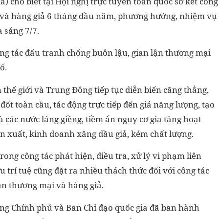
) cho biết tại Hội nghị trực tuyến toàn quốc sơ kết công
i và hàng giả 6 tháng đầu năm, phương hướng, nhiệm vụ
 sáng 7/7.
ng tác đấu tranh chống buôn lậu, gian lận thương mại
ố.
 thế giới và Trung Đông tiếp tục diễn biến căng thẳng,
ốt toàn cầu, tác động trực tiếp đến giá năng lượng, tạo
 các nước láng giềng, tiềm ẩn nguy cơ gia tăng hoạt
ản xuất, kinh doanh xăng dầu giả, kém chất lượng.
ong công tác phát hiện, điều tra, xử lý vi phạm liên
 trí tuệ cũng đặt ra nhiều thách thức đối với công tác
ận thương mại và hàng giả.
ớng Chính phủ và Ban Chỉ đạo quốc gia đã ban hành