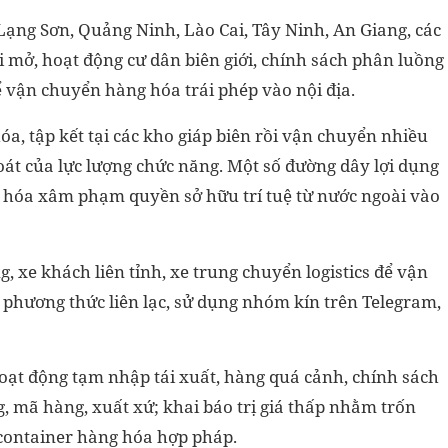
 Lạng Sơn, Quảng Ninh, Lào Cai, Tây Ninh, An Giang, các
ối mở, hoạt động cư dân biên giới, chính sách phân luồng
ể vận chuyển hàng hóa trái phép vào nội địa.
a, tập kết tại các kho giáp biên rồi vận chuyển nhiều
át của lực lượng chức năng. Một số đường dây lợi dụng
hóa xâm phạm quyền sở hữu trí tuệ từ nước ngoài vào
, xe khách liên tỉnh, xe trung chuyển logistics để vận
phương thức liên lạc, sử dụng nhóm kín trên Telegram,
hoạt động tạm nhập tái xuất, hàng quá cảnh, chính sách
, mã hàng, xuất xứ; khai báo trị giá thấp nhằm trốn
 container hàng hóa hợp pháp.