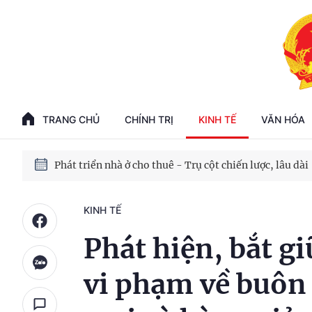
Phát triển kinh tế nhà nước trong kỷ nguyên mới
100 ngày xử lý các điểm nghẽn về chuyển đổi số
TRANG CHỦ
CHÍNH TRỊ
KINH TẾ
VĂN HÓA
Phát triển nhà ở cho thuê - Trụ cột chiến lược, lâu dài
Phát triển kinh tế nhà nước trong kỷ nguyên mới
KINH TẾ
Phát hiện, bắt gi
vi phạm về buôn 