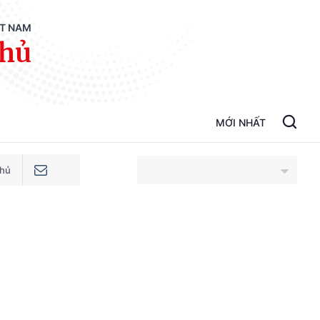
ỆT NAM
phủ
MỚI NHẤT
phủ
An Giang
Bắc Ninh
Cao Bằng