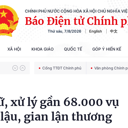
CHÍNH PHỦ NƯỚC CỘNG HÒA XÃ HỘI CHỦ NGHĨA VI
Báo Điện tử Chính 
Thứ sáu, 7/8/2026
English
中文
Chiến dịch 500 ngày đêm tìm kiếm, quy tập và xác định danh tính hài cốt liệt sĩ
XÃ HỘI
KHOA GIÁO
QUỐC TẾ
GÓP Ý HIẾN KẾ
Bảo vệ nền tảng tư tưởng của Đảng trong kỷ nguyên phát triển mới
Cổng TTĐT Chính phủ
Văn phòng Chính 
Chiến dịch 500 ngày đêm tìm kiếm, quy tập và xác định danh tính hài cốt liệt sĩ
ữ, xử lý gần 68.000 vụ
lậu, gian lận thương