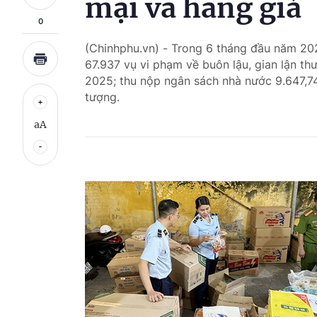
mại và hàng giả
0
(Chinhphu.vn) - Trong 6 tháng đầu năm 2026
67.937 vụ vi phạm về buôn lậu, gian lận t
2025; thu nộp ngân sách nhà nước 9.647,74
tượng.
aA