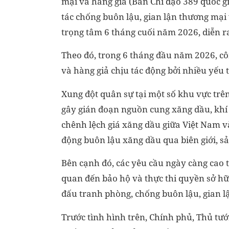
mại và hàng giả (Ban Chỉ đạo 389 quốc gia
tác chống buôn lậu, gian lận thương mạ
trọng tâm 6 tháng cuối năm 2026, diễn ra
Theo đó, trong 6 tháng đầu năm 2026, cô
và hàng giả chịu tác động bởi nhiều yếu t
Xung đột quân sự tại một số khu vực trên
gây gián đoạn nguồn cung xăng dầu, khí đ
chênh lệch giá xăng dầu giữa Việt Nam và
động buôn lậu xăng dầu qua biên giới, s
Bên cạnh đó, các yêu cầu ngày càng cao tr
quan đến bảo hộ và thực thi quyền sở hữu
đấu tranh phòng, chống buôn lậu, gian l
Trước tình hình trên, Chính phủ, Thủ tư