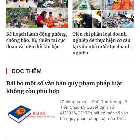
Kế hoạch hành động phòng,
Tiêu chí phân loại doanh
chống bão, lũ, thiên tai cực
nghiệp để thực hiện cơ cấu
đoan và biến đổi khí hậu
lại vốn nhà nước tại doanh
nghiệp
ĐỌC THÊM
Bãi bỏ một số văn bản quy phạm pháp luật
không còn phù hợp
(Chinhphu.vn) - Phó Thủ tướng Lê
Tiến Châu ký Quyết định số
41/2026/QĐ-TTg bãi bỏ một số văn
bản quy phạm pháp luật của Thủ...