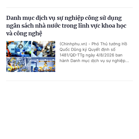
Danh mục dịch vụ sự nghiệp công sử dụng
ngân sách nhà nước trong lĩnh vực khoa học
và công nghệ
(Chinhphu.vn) - Phó Thủ tướng Hồ
Quốc Dũng ký Quyết định số
1481/QĐ-TTg ngày 4/8/2026 ban
hành Danh mục dịch vụ sự nghiệp...
Bảo đảm ngày khai giảng thực sự là ngày hội
Cổng TTĐT Chính phủ
English
中文
của học sinh và giáo viên
Trang chủ
Media
Tin nóng
Thông tin
(Chinhphu.vn) - Phó Thủ tướng Lê
Tiến Châu ký Quyết định số 1472/QĐ-
TTg ban hành Kế hoạch triển khai
thực hiện kết luận của đồng chí...
Chuyên mục