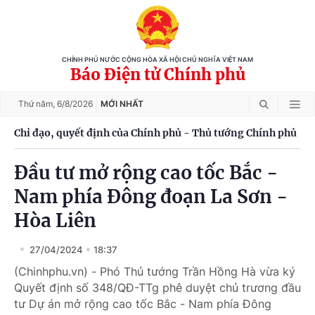
CHÍNH PHỦ NƯỚC CỘNG HÒA XÃ HỘI CHỦ NGHĨA VIỆT NAM
Báo Điện tử Chính phủ
Thứ năm,
6/8/2026
MỚI NHẤT
Chỉ đạo, quyết định của Chính phủ - Thủ tướng Chính phủ
Đầu tư mở rộng cao tốc Bắc -
Nam phía Đông đoạn La Sơn -
Hòa Liên
27/04/2024
18:37
(Chinhphu.vn) - Phó Thủ tướng Trần Hồng Hà vừa ký
Quyết định số 348/QĐ-TTg phê duyệt chủ trương đầu
tư Dự án mở rộng cao tốc Bắc - Nam phía Đông