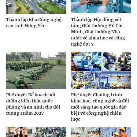
Thành lập Khu Công nghệ
Thành lập Hội đồng xét
cao tỉnh Hưng Yên
tặng Giải thưởng Hồ Chí
Minh, Giải thưởng Nhà
nước về khoa học và công
nghệ đợt 7
Phê duyệt Kế hoạch bồi
Phê duyệt Chương trình
dưỡng kiến thức quốc
khoa học, công nghệ và đổi
phòng và an ninh cho đối
mới sáng tạo quốc gia đặc
tượng 1 năm 2027
biệt về công nghệ chiến
lược