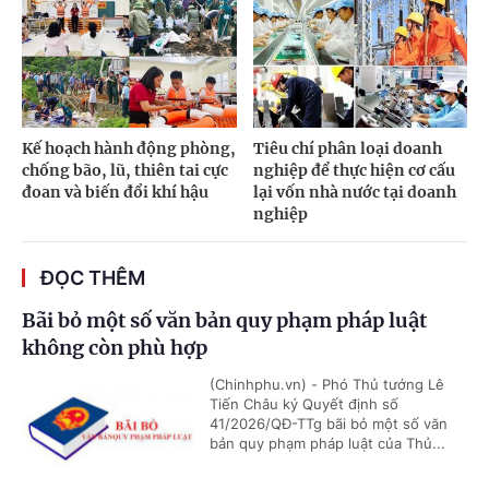
Kế hoạch hành động phòng,
Tiêu chí phân loại doanh
chống bão, lũ, thiên tai cực
nghiệp để thực hiện cơ cấu
đoan và biến đổi khí hậu
lại vốn nhà nước tại doanh
nghiệp
ĐỌC THÊM
Bãi bỏ một số văn bản quy phạm pháp luật
không còn phù hợp
(Chinhphu.vn) - Phó Thủ tướng Lê
Tiến Châu ký Quyết định số
41/2026/QĐ-TTg bãi bỏ một số văn
bản quy phạm pháp luật của Thủ...