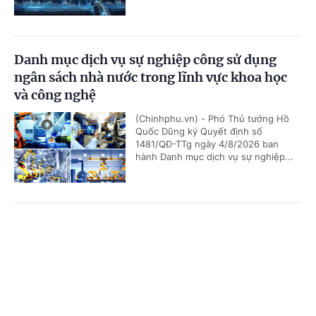
Danh mục dịch vụ sự nghiệp công sử dụng
ngân sách nhà nước trong lĩnh vực khoa học
và công nghệ
(Chinhphu.vn) - Phó Thủ tướng Hồ
Quốc Dũng ký Quyết định số
1481/QĐ-TTg ngày 4/8/2026 ban
hành Danh mục dịch vụ sự nghiệp...
Bảo đảm ngày khai giảng thực sự là ngày hội
Cổng TTĐT Chính phủ
English
中文
của học sinh và giáo viên
Trang chủ
Media
Tin nóng
Thông tin
(Chinhphu.vn) - Phó Thủ tướng Lê
Tiến Châu ký Quyết định số 1472/QĐ-
TTg ban hành Kế hoạch triển khai
thực hiện kết luận của đồng chí...